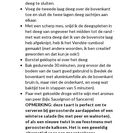
deeg te sluiten.
Voeg de tweede laag deeg over de bovenkant
toe en sluit de twee lagen deeg zachtjes aan
elkaar.
Met een scherp mes, snijd ik de deegspleten in
het deeg van ongeveer het midden tot de rand -
met wat extra deeg dat ik van de bovenste laag
heb afgeknipt, heb ik het Vendée-symbool
gemaakt (met andere woorden, ik ben creatief
geworden en dat kun je ook!)
Borstel geklopte ei over het deeg
Bak gedurende 30 minuten, zorg ervoor dat de
bodem van de taart goed gebruind is (bedek de
bovenkant met aluminiumfolie als de bovenkant
bruin is, maar niet de onderkant, en voeg wat
baktijd toe in stappen van 5 minuten).
Paar met gekoelde droge witte wijn met aromas
van peer (bijv. Sauvignon of Sancerre)
OPMERKING: deze taart is perfect om te
serveren bij geroosterde aardappelen of een
winterse salade (bv. met peer en walnoten),
of als een nieuwe twist in uw feestmenu met
geroosterde kalkoen. Het is een geweldig
alternatief voor een groentenkrans.