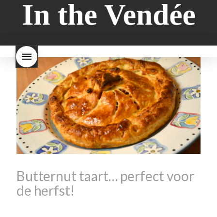
wat is melkbrood
zijn melk
verkocht
is Beaujolais
brood en brioche hetzelfde
Nouveau een fruitige wijn
brood
kooldioxiderijke omgeving.
Dit proces duurt slechts vier
dagen! Beaujolais Nouveau
rode beaujolais nouveau
rose beaujolais nouveau
waar smaakt Beaujolais
Nouveau naar? wat is
Beaujolais Nouveau
wanneer is beaujolais dag
wanneer is beaujolais
nouveau dag
Wat is de dag
van Beaujolais Nouveau
wat
is de traditie rond beaujolais
nouveau
wat maakt
Beaujolais Nouveau zo
speciaal
wat zijn tannines
witte beaujolais nouveau
Butternut taart… perfect voor
de herfst!