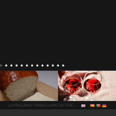
Recepten
Wonen
baken in
Blog
Wonen
beaujolais
Frankrijk
bakken in de
2022
Beaujolais Nouveau
Vendee
brood bakken
2022
De wijnmakers laten
brood met gist
gist brood
de druiventrossen gisten in
het beste brood
hoe moet
een anaërobe
donderdag
In The Vendee
In The Vendee
ik brood bakken
is melk
17 november 2022 is
brood gezond
is melkbrood
beaujolais dag
hoe lang is
LIVING AND TRAVELLING IN THE VENDÉE
gezond
mama's brood
melk
Beaujolais Nouveau
brood
melk brood en
houdbaar
hoeveel flessen
chocolade melk
melkbrood
Beaujolais Nouveau worden