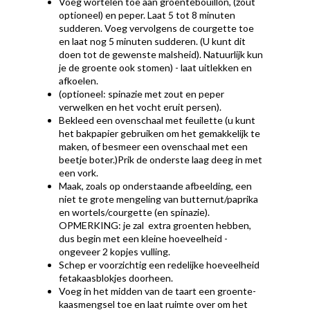
Voeg wortelen toe aan groentebouillon, (zout
optioneel) en peper. Laat 5 tot 8 minuten
sudderen. Voeg vervolgens de courgette toe
en laat nog 5 minuten sudderen. (U kunt dit
doen tot de gewenste malsheid). Natuurlijk kun
je de groente ook stomen) - laat uitlekken en
afkoelen.
(optioneel: spinazie met zout en peper
verwelken en het vocht eruit persen).
Bekleed een ovenschaal met feuilette (u kunt
het bakpapier gebruiken om het gemakkelijk te
maken, of besmeer een ovenschaal met een
beetje boter.)Prik de onderste laag deeg in met
een vork.
Maak, zoals op onderstaande afbeelding, een
niet te grote mengeling van butternut/paprika
en wortels/courgette (en spinazie).
OPMERKING: je zal extra groenten hebben,
dus begin met een kleine hoeveelheid -
ongeveer 2 kopjes vulling.
Schep er voorzichtig een redelijke hoeveelheid
fetakaasblokjes doorheen.
Voeg in het midden van de taart een groente-
kaasmengsel toe en laat ruimte over om het