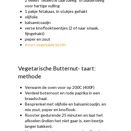
2 vellen "feuilette taartdeeg" of bladerdeeg
voor hartige vulling
1 pakje fetakaas, in stukjes gehakt
olijfolie
balsamicoazijn
verse knoflookteentjes (2 of naar smaak,
fijngehakt)
peper en zout
Knorr vegetable broth
Vegetarische Butternut- taart:
methode
Verwarm de oven voor op 200C (400F)
Verdeel boternoot en rode paprika in een
braadschaal.
Besprenkel met olijfolie en balsamicoazijn, en
mix zout, peper en knoflook.
Rooster gedurende 25 minuten en laat het
afkoelen (indien het niet gaar is, een beetje
langer bakken).