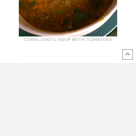
CORAL LENTIL SOUP WITH TOMATOES
SHARE THIS POST
Groene linzen & tabbouleh
salade met feta en witloof