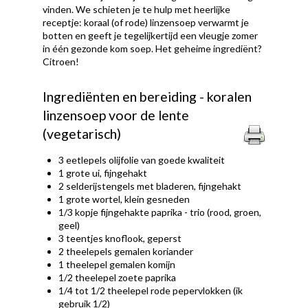
vinden. We schieten je te hulp met heerlijke
receptje: koraal (of rode) linzensoep verwarmt je
botten en geeft je tegelijkertijd een vleugje zomer
in één gezonde kom soep. Het geheime ingrediënt?
Citroen!
Ingrediënten en bereiding - koralen
linzensoep voor de lente
(vegetarisch)
3 eetlepels olijfolie van goede kwaliteit
1 grote ui, fijngehakt
2 selderijstengels met bladeren, fijngehakt
1 grote wortel, klein gesneden
1/3 kopje fijngehakte paprika - trio (rood, groen,
geel)
3 teentjes knoflook, geperst
2 theelepels gemalen koriander
1 theelepel gemalen komijn
1/2 theelepel zoete paprika
1/4 tot 1/2 theelepel rode pepervlokken (ik
gebruik 1/2)