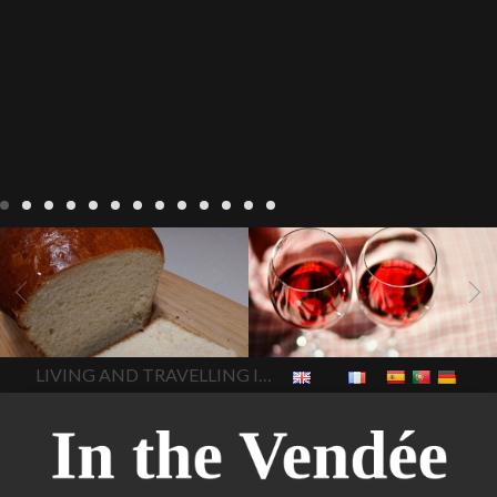
Recepten
Wonen
baken in
Blog
Wonen
beaujolais
Frankrijk
bakken in de
2022
Beaujolais Nouveau
Vendee
brood bakken
2022
De wijnmakers laten
brood met gist
gist brood
de druiventrossen gisten in
het beste brood
hoe moet
een anaërobe
donderdag
In The Vendee
In The Vendee
ik brood bakken
is melk
17 november 2022 is
brood gezond
is melkbrood
beaujolais dag
hoe lang is
LIVING AND TRAVELLING IN THE VENDÉE
gezond
mama's brood
melk
Beaujolais Nouveau
brood
melk brood en
houdbaar
hoeveel flessen
chocolade melk
melkbrood
Beaujolais Nouveau worden
wat is melkbrood
zijn melk
verkocht
is Beaujolais
brood en brioche hetzelfde
Nouveau een fruitige wijn
brood
kooldioxiderijke omgeving.