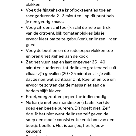
plakken
Voeg de fijngehakte knoflookteentjes toe en
roer gedurende 2 - 3 minuten - op dit punt heb
je een geurige massa
Voeg citroenschil toe (ik schil de hele omtrek
van de citroen), blik tomatenblokjes (als je
ervoor kiest om ze te gebruiken), en linzen - roer
goed
Voeg de bouillon en de rode pepervlokken toe
en breng het geheel aan de kook
Zet het vuur laag en laat ongeveer 35 - 40
minuten sudderen, tot de linzen grotendeels uit
elkaar zijn gevallen (20 - 25 minuten als je wilt
dat ze nog wat zichtbaar zijn). Roer af en toe om
ervoor te zorgen dat de massa niet aan de
bodem blijft kleven.
Proef, voeg zout en peper toe indien nodig
Nu kan je met een handmixer (staafmixer) de
soep een beetje pureren. Dit hoeft niet. Zelf
doe ik het niet want de linzen zelf geven de
soep een mooie consistentie en ik hou van een
beetje bouillon. Het is aan jou, het is jouw
keuken!