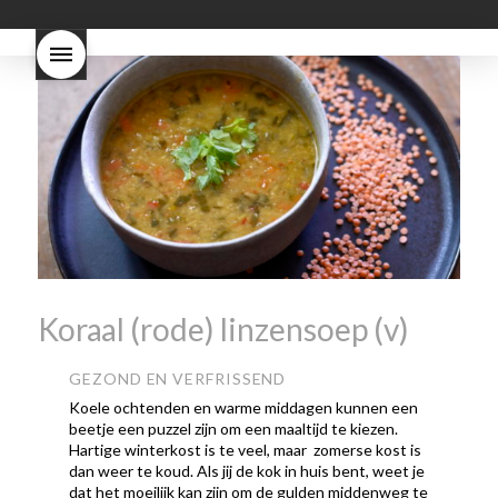
Dit proces duurt slechts vier
dagen! Beaujolais Nouveau
rode beaujolais nouveau
rose beaujolais nouveau
waar smaakt Beaujolais
Nouveau naar? wat is
Beaujolais Nouveau
wanneer is beaujolais dag
wanneer is beaujolais
nouveau dag
Wat is de dag
van Beaujolais Nouveau
wat
is de traditie rond beaujolais
nouveau
wat maakt
Beaujolais Nouveau zo
speciaal
wat zijn tannines
witte beaujolais nouveau
Koraal (rode) linzensoep (v)
GEZOND EN VERFRISSEND
Koele ochtenden en warme middagen kunnen een
beetje een puzzel zijn om een maaltijd te kiezen.
Hartige winterkost is te veel, maar zomerse kost is
dan weer te koud. Als jij de kok in huis bent, weet je
dat het moeilijk kan zijn om de gulden middenweg te