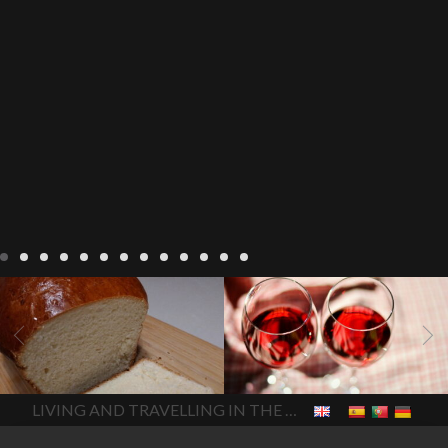
Recepten
Wonen
baken in
Blog
Wonen
beaujolais
Frankrijk
bakken in de
2022
Beaujolais Nouveau
Vendee
brood bakken
2022
De wijnmakers laten
brood met gist
gist brood
de druiventrossen gisten in
het beste brood
hoe moet
een anaërobe
donderdag
In The Vendee
In The Vendee
ik brood bakken
is melk
17 november 2022 is
brood gezond
is melkbrood
beaujolais dag
hoe lang is
LIVING AND TRAVELLING IN THE VENDÉE
gezond
mama's brood
melk
Beaujolais Nouveau
brood
melk brood en
houdbaar
hoeveel flessen
chocolade melk
melkbrood
Beaujolais Nouveau worden