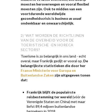
moesten heroverwegen en vooral flexibel
moesten zijn. Ook te midden van een
voortdurende wereldwijde
gezondheidscrisis is
business as usual
ondenkbaar en onwaarschijnlijk.
2/ WAT WORDEN DE RICHTLIJNEN
VAN DE OVERHEID VOOR DE
TOERISTISCHE -EN HORECA
SECTORS?
Toerisme is zo belangrijk in ons land - echt
overal, maar Frankrijk gedijt er vooral op.
De
belangrijkste statistieken die door her
Franse Ministerie voor Europa en
Buitenlandse Zaken
zijn uitgegeven tonen
dat:
Frankrijk blijft de populairste
reisbestemming ter wereld
(vóór de
Verenigde Staten en China) met maar
liefst 89,4 miljoen buitenlandse
bezoekers in 2018.