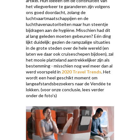
artikel. Hun ideeën om de continuïteit van
het vliegverkeer te garanderen zijn volgens
ons goed doordacht, zolang de
luchtvaartmaatschappijen en de
luchthavenautoriteiten maar hun steentje
bijdragen aan de hygiëne. Misschien had dit
al lang geleden moeten gebeuren? Eén ding
lijkt duidelijk: gezien de rampzalige situaties
in de grote steden over de hele wereld (en
laten we daar ook cruiseschepen bijdoen), zal
het mooie platteland aantrekkelijker zijn als
bestemming - misschien nog wel meer dan al
werd voorspeld in
2020 Travel Trends
. Het
wordt een heel geschikt moment om
langeafstandsbezoekers naar de Vendée te
lokken. (voor onze conclusie, lees verder
onder de foto's)