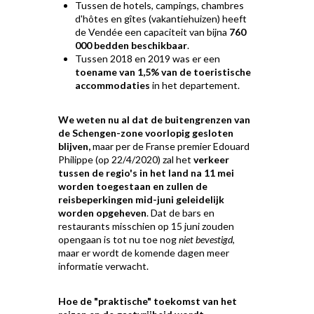
Tussen de hotels, campings, chambres
d'hôtes en gîtes (vakantiehuizen) heeft
de Vendée een capaciteit van bijna
760
000 bedden beschikbaar
.
Tussen 2018 en 2019 was er een
toename van 1,5% van de toeristische
accommodaties
in het departement.
We weten nu al dat de buitengrenzen van
de Schengen-zone voorlopig gesloten
blijven,
maar per de Franse premier Edouard
Philippe (op 22/4/2020) zal het
verkeer
tussen de regio's in het land na 11 mei
worden toegestaan en zullen de
reisbeperkingen mid-juni geleidelijk
worden opgeheven
. Dat de bars en
restaurants misschien op 15 juni zouden
opengaan is tot nu toe nog
niet bevestigd
,
maar er wordt de komende dagen meer
informatie verwacht.
Hoe de "praktische" toekomst van het