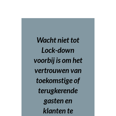
Wacht niet tot
Lock-down
voorbij is om het
vertrouwen van
toekomstige of
terugkerende
gasten en
klanten te