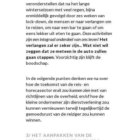
veronderstellen dat na het lange
winterseizoen met veel regen, bijna
onmiddellijk gevolgd door zes weken van
lock-down, de mensen er naar verlangen om
te reizen, om naar een bar te gaan of om
eens lekker uit eten te gaan.
Deze activiteiten
zijn een integraal onderdeel van ons leven!
Het
verlangen zal er zeker zijn... Wat niet wil
zeggen dat ze meteen in de auto zullen
gaan stappen.
Voorzichtig zijn blijft de
boodschap.
In de volgende punten denken we na over
hoe de toekomst van de reis- en
horecasector
eruit zou kunnen zien
met van
richtlijnen van de overheid, en/of hoe de
kleine ondernemer zijn dienstverlening zou
kunnen vernieuwen terwijl tegelijkertijd de
gemoedsrust van de reiziger zou kunnen
winnen.
3/ HET AANPAKKEN VAN DE