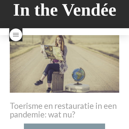
wat is melkbrood
zijn melk
verkocht
is Beaujolais
brood en brioche hetzelfde
Nouveau een fruitige wijn
brood
kooldioxiderijke omgeving.
Dit proces duurt slechts vier
dagen! Beaujolais Nouveau
rode beaujolais nouveau
rose beaujolais nouveau
waar smaakt Beaujolais
Nouveau naar? wat is
Beaujolais Nouveau
wanneer is beaujolais dag
wanneer is beaujolais
nouveau dag
Wat is de dag
van Beaujolais Nouveau
wat
is de traditie rond beaujolais
nouveau
wat maakt
Beaujolais Nouveau zo
speciaal
wat zijn tannines
witte beaujolais nouveau
Toerisme en restauratie in een
pandemie: wat nu?