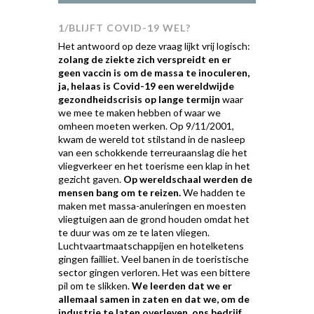
1/BLIJFT COVID-19 WEL?
Het antwoord op deze vraag lijkt vrij logisch:
zolang de ziekte zich verspreidt en er
geen vaccin is om de massa te inoculeren,
ja, helaas is Covid-19 een wereldwijde
gezondheidscrisis op lange termijn
waar
we mee te maken hebben of waar we
omheen moeten werken. Op 9/11/2001,
kwam de wereld tot stilstand in de nasleep
van een schokkende terreuraanslag die het
vliegverkeer en het toerisme een klap in het
gezicht gaven.
Op wereldschaal werden de
mensen bang om te reizen.
We hadden te
maken met massa-anuleringen en moesten
vliegtuigen aan de grond houden omdat het
te duur was om ze te laten vliegen.
Luchtvaartmaatschappijen en hotelketens
gingen failliet. Veel banen in de toeristische
sector gingen verloren. Het was een bittere
pil om te slikken.
We leerden dat we er
allemaal samen in zaten en dat we, om de
industrie te laten overleven, ons bedrijf