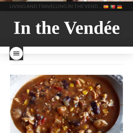
brood gezond
is melkbrood
beaujolais dag
hoe lang is
LIVING AND TRAVELLING IN THE VENDÉE
gezond
mama's brood
melk
Beaujolais Nouveau
brood
melk brood en
houdbaar
hoeveel flessen
chocolade melk
melkbrood
Beaujolais Nouveau worden
wat is melkbrood
zijn melk
verkocht
is Beaujolais
brood en brioche hetzelfde
Nouveau een fruitige wijn
brood
kooldioxiderijke omgeving.
Dit proces duurt slechts vier
dagen! Beaujolais Nouveau
rode beaujolais nouveau
rose beaujolais nouveau
waar smaakt Beaujolais
Nouveau naar? wat is
Beaujolais Nouveau
wanneer is beaujolais dag
wanneer is beaujolais
nouveau dag
Wat is de dag
van Beaujolais Nouveau
wat
is de traditie rond beaujolais
nouveau
wat maakt
Beaujolais Nouveau zo
speciaal
wat zijn tannines
witte beaujolais nouveau