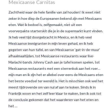
Mexicaanse Carnitas
Zachtheid waar de hele familie van zal houden! Ik weet niet
zeker in hoe diep de Europeanen bekend zijn met Mexicaans
eten. Wat ik bedoel is, zelfgemaakt, niet uit een
voorverpakte starterskit die je in de supermarkt kunt vinden.
Ik heb veel tijd doorgebracht in Mexico, en ik heb veel
Mexicaanse immigranten in mijn leven gehad, en ik heb
gegeten van hun tafel, en van Mexicaanse ‘gat-in-de-muur’
afhaalmaaltijden, tot Mexicaanse restaurants waar live-
Mariachi-bands Johnny Cash aan je tafel komen spelen, tot
Mexicaanse restaurants met een sterrenkok aan het roer…
mijn man en ik zijn het er allebei over eens de Mexicaans eten
het beste voedsel ter wereld is. Het is misschien ook wel het
VIEW POST
meest tijdrovende om van nul af aan te koken. Sinds ik in
Frankrijk woon en het zelf leer klaar te maken, ben ik ook tot
de conclusie gekomen dat het waarderen van het eten en
het …