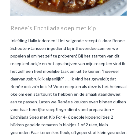
Renée’s Enchilada soep met kip
Inleiding Hallo iedereen! Het volgende recept is door Renee
Schouten-Janssen ingediend bij inthevendee.com en we
popelen al om het zelf te proberen! Bij het starten van dit
receptenhoekje en het opschrijven van mijn recepten vind ik
het zelf een heel moeilijke taak om uit te kienen “hoeveel
daarvan gebruik ik eigenlijk?” …. Ik vind het geweldig dat
Renée ook zo’n kok is! Voor recepten als deze is het helemaal
oké om een startpunt te hebben en de smaak gaandeweg
aan te passen. Laten we Renée’s keuken even binnen duiken
voor haar heerlijke soep!Ingredients and preparation –
Enchilada Soep met Kip For 4- 6 people kippendijtjes 2
blikken gepelde tomaten in blokjes 1 of 2 uien, klein
VIEW POST
gesneden Paar tenen knoflook, uitgeperst of klein gesneden