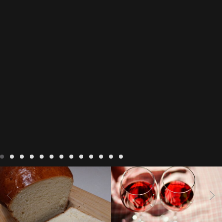
Recepten
Wonen
baken in
Blog
Wonen
beaujolais
Frankrijk
bakken in de
2022
Beaujolais Nouveau
Vendee
brood bakken
2022
De wijnmakers laten
brood met gist
gist brood
de druiventrossen gisten in
het beste brood
hoe moet
een anaërobe
donderdag
In The Vendee
In The Vendee
ik brood bakken
is melk
17 november 2022 is