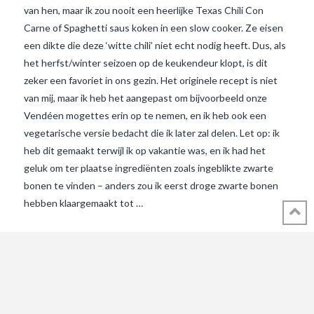
van hen, maar ik zou nooit een heerlijke Texas Chili Con
Carne of Spaghetti saus koken in een slow cooker. Ze eisen
een dikte die deze ‘witte chili’ niet echt nodig heeft. Dus, als
het herfst/winter seizoen op de keukendeur klopt, is dit
zeker een favoriet in ons gezin. Het originele recept is niet
van mij, maar ik heb het aangepast om bijvoorbeeld onze
Vendéen mogettes erin op te nemen, en ik heb ook een
vegetarische versie bedacht die ik later zal delen. Let op: ik
heb dit gemaakt terwijl ik op vakantie was, en ik had het
VIEW POST
geluk om ter plaatse ingrediënten zoals ingeblikte zwarte
bonen te vinden – anders zou ik eerst droge zwarte bonen
hebben klaargemaakt tot …
© 2018 - 2021 ALL RIGHTS RESERVED INTHEVENDEE.COM IMAGES MAY
NOT BE USED OR COPIED WITHOUT PERMISSION.
CONTACT ADMIN@INTHEVENDEE.COM