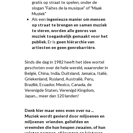
gratis op straat te spelen, onder de
slogan "Faites de la musique" of "Maak
Muziek"
Als een
ingenieuze manier om mensen
op straat te brengen en samen muziek
te vieren, worden alle genres van
muziek toegankelijk gemaakt voor het
publiek.
Er is
geen hiërarchie van
artiesten en geen genrebarrière
.
Sinds die dag in 1982 heeft het idee wortel
geschoten over de hele wereld, waaronder in
België, China, India, Duitsland, Jamaica, Italië,
Griekenland, Rusland, Australië, Peru,
Brazilië, Ecuador, Mexico, Canada, de
Verenigde Staten, Verenigd Kingdom,
Japan... meer dan 120 landen!
Denk hier maar eens even over na ...
Muziek wordt gevierd door miljoenen en
miljoenen vrienden. geliefden en
vreemden die hun heupen zwaaien, of hun
vuisten pompen, of loungen en luisteren