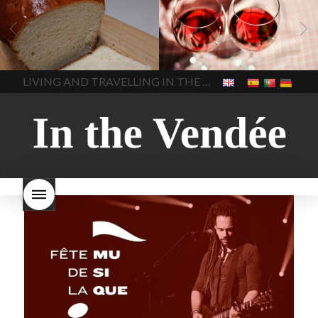
Frankrijk
bakken in de
2022
Beaujolais Nouveau
Vendee
brood bakken
2022
De wijnmakers laten
brood met gist
gist brood
de druiventrossen gisten in
het beste brood
hoe moet
een anaërobe
donderdag
In The Vendee
In The Vendee
ik brood bakken
is melk
17 november 2022 is
brood gezond
is melkbrood
beaujolais dag
hoe lang is
LIVING AND TRAVELLING IN THE VENDÉE
gezond
mama's brood
melk
Beaujolais Nouveau
brood
melk brood en
houdbaar
hoeveel flessen
chocolade melk
melkbrood
Beaujolais Nouveau worden
wat is melkbrood
zijn melk
verkocht
is Beaujolais
brood en brioche hetzelfde
Nouveau een fruitige wijn
brood
kooldioxiderijke omgeving.
Dit proces duurt slechts vier
dagen! Beaujolais Nouveau
rode beaujolais nouveau
rose beaujolais nouveau
waar smaakt Beaujolais
Nouveau naar? wat is
Beaujolais Nouveau
wanneer is beaujolais dag
wanneer is beaujolais
nouveau dag
Wat is de dag
van Beaujolais Nouveau
wat
is de traditie rond beaujolais
nouveau
wat maakt