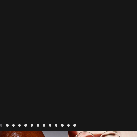
Recepten
Wonen
baken in
Blog
Wonen
beaujolais