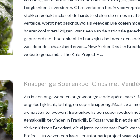
toogbanken te versieren. Of ze verkopen het in voorverpakte
stukken gehakt inclusief de hardste stelen die er nog in zit
vertelde, wordt het beschouwd als veevoer. Die koeien moet
boerenkool overal krijgen, want een van de nationale gere
gepureerd met boerenkool. In Frankrijk is het weer een ander
was door de schaarsheid ervan… New Yorker Kristen Breddar
website genaamd… The Kale Project – …
Knapperige Boerenkool Chips met Vendée
Zin in een ongewone en ongewoon gezonde apérosnack? Boe
ongelooflijk licht, luchtig, en super knapperig. Maak ze af 
uw gasten te ‘wowen’! Boerenkool is een supervoedsel met 
gemakkelijk te vinden in Frankrijk. Blijkbaar was ik niet d
Yorker Kristen Breddard, die al jaren eerder naar Parijs wa
Project – in wezen een kaart- en informatieproject waar wij 