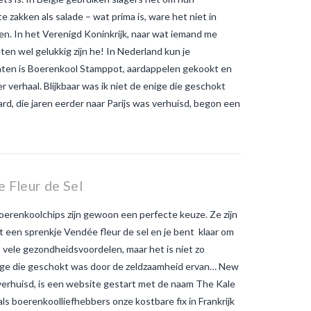
 zakken als salade – wat prima is, ware het niet in
ten. In het Verenigd Koninkrijk, naar wat iemand me
en wel gelukkig zijn he! In Nederland kun je
chten is Boerenkool Stamppot, aardappelen gekookt en
 verhaal. Blijkbaar was ik niet de enige die geschokt
d, die jaren eerder naar Parijs was verhuisd, begon een
 Fleur de Sel
renkoolchips zijn gewoon een perfecte keuze. Ze zijn
met een sprenkje Vendée fleur de sel en je bent klaar om
vele gezondheidsvoordelen, maar het is niet zo
e enige die geschokt was door de zeldzaamheid ervan… New
s verhuisd, is een website gestart met de naam The Kale
als boerenkoolliefhebbers onze kostbare fix in Frankrijk