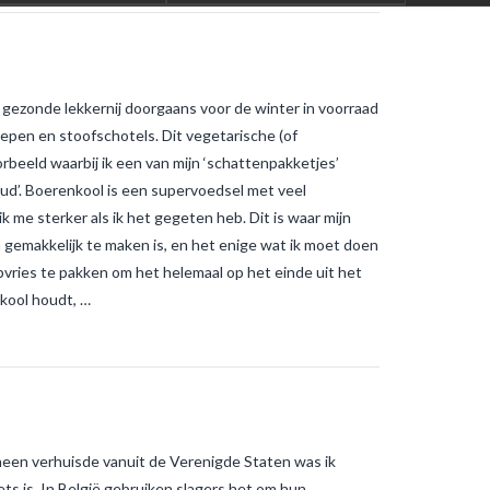
 gezonde lekkernij doorgaans voor de winter in voorraad
oepen en stoofschotels. Dit vegetarische (of
rbeeld waarbij ik een van mijn ‘schattenpakketjes’
oud’. Boerenkool is een supervoedsel met veel
k me sterker als ik het gegeten heb. Dit is waar mijn
n gemakkelijk te maken is, en het enige wat ik moet doen
epvries te pakken om het helemaal op het einde uit het
nkool houdt, …
rheen verhuisde vanuit de Verenigde Staten was ik
ets is. In België gebruiken slagers het om hun