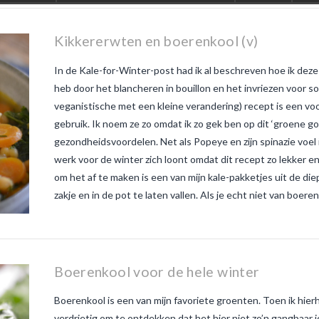
Kikkererwten en boerenkool (v)
In de Kale-for-Winter-post had ik al beschreven hoe ik deze
heb door het blancheren in bouillon en het invriezen voor s
veganistische met een kleine verandering) recept is een voo
gebruik. Ik noem ze zo omdat ik zo gek ben op dit ‘groene g
gezondheidsvoordelen. Net als Popeye en zijn spinazie voel i
werk voor de winter zich loont omdat dit recept zo lekker e
om het af te maken is een van mijn kale-pakketjes uit de di
zakje en in de pot te laten vallen. Als je echt niet van boere
Boerenkool voor de hele winter
Boerenkool is een van mijn favoriete groenten. Toen ik hie
verdrietig om te ontdekken dat het hier niet zo’n gangbaar i