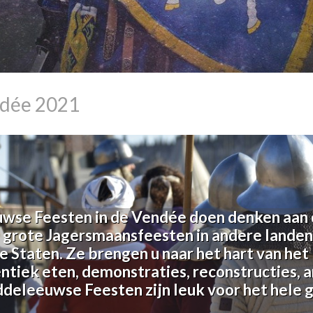
ndée 2021
wse Feesten in de Vendée doen denken aan 
 grote Jagersmaansfeesten in andere landen
e Staten. Ze brengen u naar het hart van het 
iek eten, demonstraties, reconstructies, a
eleeuwse Feesten zijn leuk voor het hele g