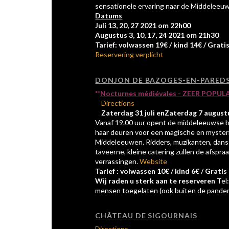
sensationele ervaring naar de Middeleeu
Datums
Juli 13, 20, 27 2021 om 22h00
Augustus 3, 10, 17, 24 2021 om 21h30
Tarief: volwassen 19€ / kind 14€ / Grati
Reservering verplicht
DONJON DE BAZOGES-EN-PARED
**
Nocturnes médiévales - ZEER POPU
Directions
Zaterdag 31 juli enZaterdag 7 august
Vanaf 19.00 uur opent de middeleeuwse 
haar deuren voor een magische en mysteri
Middeleeuwen. Ridders, muzikanten, dans
taveerne, kleine catering zullen de afspraa
verrassingen.
Website
Tarief : volwassen 10€ / kind 6€ / Grati
Wij raden u sterk aan te reserveren
Tel:
mensen toegelaten (ook buiten de pande
CHÂTEAU DE SIGOURNAIS
Directions