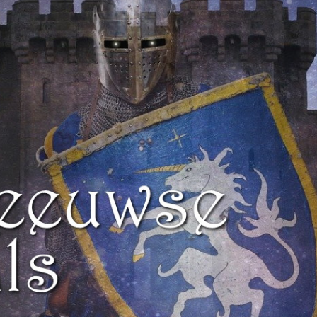
veau zo
witte