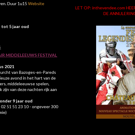
wen. Duur 1u15
Website
LET OP: inthevendee.com 
DE ANNULERIN
s tot 5 jaar oud
S
LAIR MIDDELEEUWS FESTIVAL
us 2021
burcht van Bazoges-en-Pareds
euze avond in het hart van de
ers, middeleeuwse spelen,
k zijn van deze nachten rijk aan
s onder 9 jaar oud
 02 51 51 23 10 - ongeveer 300
mie)