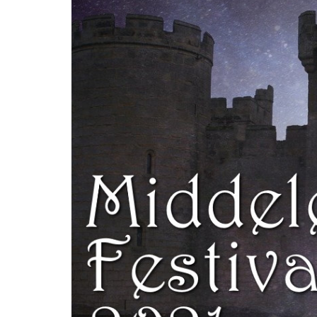
wat maakt Beaujolais Nou
speciaal
wat zijn tannines
beaujolais nouveau