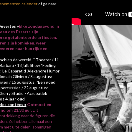
enementen calender
of ga naar
Ouvertes »
Elke zondagavond in
eau des Essarts zijn
erse getalenteerde artiesten.
ren zijn komieken, weer
evoeren naar hun rijke en
 schiep de wereld..." Theater / 11
Barbara / 18 juli: Show "Feeling
i: Le Cabaret d 'Alexandre Humor
Romain Oliviero / 8 augustus:
ingen / 15 augustus: "Een goed
en percussies / 22 augustus:
herry Studio - Acrobatiek
tot 4 jaar oud
ades contées »
Ontmoet en
ond om 21.30 uur.
Dit
ntdekking naar de figuren die
den. Ze hebben allemaal een
om met u te delen, sommigen