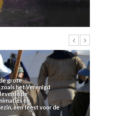
de grote
 zoals het Verenigd
leven in de
nimaties en
ezin, een feest voor de