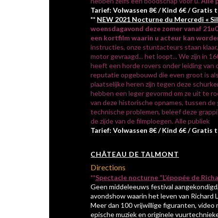
hebben zelfs een boodschap voor u.
Alle 
Tarief: Volwassen 8€ / Kind 6€ / Gratis 
**
NEW 2021 Nocturne du Mercredi « Sil
woensdagavond deze zomer vanaf 21u00
een kortfilm waarin u acteur kan worde
instructies, onze stuntacteurs staan klaar, 
motor gevraagd... het loopt... We zijn in 1
heeft een horde rovers onder leiding van 
reputatie opgebouwd die even groot is als 
plaatselijke heren zijn tegen deze schur
hebben een leger gevormd om ze uit te ro
van deze historische opnames, tussen de g
technische problemen, beleef deze grap
de zijde van de filmploegen. Alle publiek
Tarief: Volwassen 8€ / Kind 6€ / Gratis 
CHÂTEAU DE TALMONT
Directions
**
Spectacle nocturne “L’épopée de Rich
Geen middeleeuws festival aangekondigd,
avondshow waarin het leven van Richard
Meer dan 100 vrijwillige figuranten, video
epische muziek en originele vuurtechnie