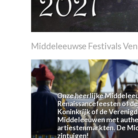
Middeleeuwse Festivals Ve
Onze heerlijke Middeleeu
Renaissancefeesten of de
Koninkrijk of de Verenigd
Middeleeuwen met authent
artiestenmarkten. De Midd
zintuigen!