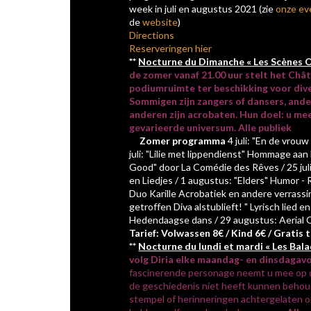
week in juli en augustus 2021 (zie
onze ev
de
website
)
Directions
Reserveringen hier
**
Nocturne du Dimanche « Les Scènes 
de zomer vanaf 21.00 uur stelt het Chât
podiumruimte ter beschikking voor div
Sommigen zijn zangers of dansers, ande
anderen zijn acrobaten. Hun doel: u me
gevarieerde universum. Alle publiek
Zomer programma
4 juli: "En de vrouw
juli: "Lilie met lippendienst" Hommage aan 
Good" door La Comédie des Rêves / 25 jul
en Liedjes / 1 augustus: "Elders" Humor - 
Duo Karille Acrobatiek en andere verrass
getroffen Diva alstublieft! " Lyrisch lied 
Hedendaagse dans / 29 augustus: Aerial C
Tarief: Volwassen 8€ / Kind 6€ / Gratis 
**
Nocturne du lundi et mardi « Les Bal
volg Diria elke maandag- en dinsdagav
fascinerende personage neemt u mee op o
de geschiedenis niet heeft kunnen behou
stempel of herinneringen achtergelaten 