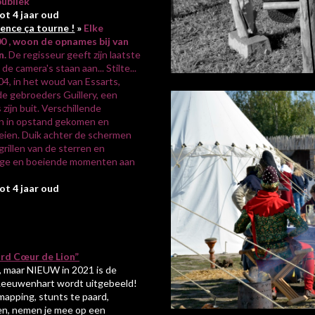
publiek
tot 4 jaar oud
ence ça tourne !
»
Elke
 , woon de opnames bij van
n.
De regisseur geeft zijn laatste
de camera's staan aan... Stilte...
604, in het woud van Essarts,
de gebroeders Guillery, een
zijn buit. Verschillende
ken in opstand gekomen en
eien. Duik achter de schermen
rillen van de sterren en
pige en boeiende momenten aan
tot 4 jaar oud
ard Cœur de Lion”
 maar NIEUW in 2021 is de
 Leeuwenhart wordt uitgebeeld!
 mapping, stunts te paard,
ken, nemen je mee op een