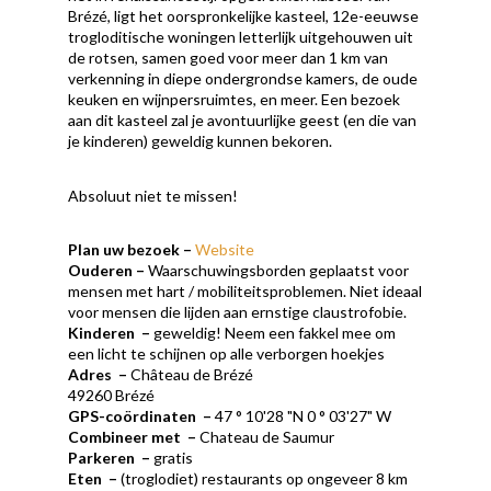
Brézé, ligt het oorspronkelijke kasteel, 12e-eeuwse
trogloditische woningen letterlijk uitgehouwen uit
de rotsen, samen goed voor meer dan 1 km van
verkenning in diepe ondergrondse kamers, de oude
keuken en wijnpersruimtes, en meer. Een bezoek
aan dit kasteel zal je avontuurlijke geest (en die van
je kinderen) geweldig kunnen bekoren.
Absoluut niet te missen!
Plan uw bezoek
–
Website
Ouderen
–
Waarschuwingsborden geplaatst voor
mensen met hart / mobiliteitsproblemen. Niet ideaal
voor mensen die lijden aan ernstige claustrofobie.
Kinderen
–
geweldig! Neem een ​​fakkel mee om
een ​​licht te schijnen op alle verborgen hoekjes
Adres
–
Château de Brézé
49260 Brézé
GPS-coördinaten
–
47 ° 10'28 "N 0 ° 03'27" W
Combineer met
–
Chateau de Saumur
Parkeren
–
gratis
Eten
–
(troglodiet) restaurants op ongeveer 8 km