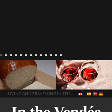
Recepten
Wonen
baken in
Blog
Wonen
beaujolais
Frankrijk
bakken in de
2022
Beaujolais Nouveau
Vendee
brood bakken
2022
De wijnmakers laten
brood met gist
gist brood
de druiventrossen gisten in
het beste brood
hoe moet
een anaërobe
donderdag
In The Vendee
In The Vendee
ik brood bakken
is melk
17 november 2022 is
brood gezond
is melkbrood
beaujolais dag
hoe lang is
LIVING AND TRAVELLING IN THE VENDÉE
gezond
mama's brood
melk
Beaujolais Nouveau
brood
melk brood en
houdbaar
hoeveel flessen
chocolade melk
melkbrood
Beaujolais Nouveau worden
wat is melkbrood
zijn melk
verkocht
is Beaujolais