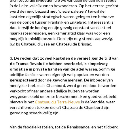
architecturale invloeden die we vandaag de dag nog steeds
in de Loire-vallei kunnen bewonderen. Op het eerste gezicht
werd de regio bezaaid met "plezierpaleizen" terwijl de
kastelen eigenlijk strategisch waren gelegen ten behoeve
van de oorlog tussen Frankrijk en Engeland. Interessant is
dat, terwijl de koning en zijn gevolg constant van kasteel
naar kasteel reisden, een kamer altijd klaar was voor een
mogelijk koninklijk bezoek. Deze zijn nog steeds aanwezig,
b.v. bij Chateau d'Ussé en Chateau de Brissac.
3. De reden dat zoveel kastelen de vernietigende tijd van
de Franse Revolutie hebben overleefd, is simpelweg
omdat ze in private handen van de adel waren.
Sommige
adellijke families waren eigenlijk wel populair en werden
gerespecteerd door de gewone mensen. De inboedel van
menig kasteel, zoals Chambord, werd gered door te worden
verkocht of naar andere adelijke huizen te worden
weggesmokkeld om ze te beschermen. Een goed voorbeeld
hiervan is het
Chateau du Terre-Neuve
in de Vendée, waar
verschillende stukken die uit Chateau de Chambord zijn
gered nog steeds veilig zijn.
Van de feodale kastelen, tot de Renaissance, en het tijdperk