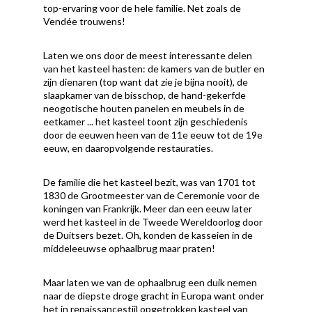
top-ervaring voor de hele familie. Net zoals de
Vendée trouwens!
Laten we ons door de meest interessante delen
van het kasteel hasten: de kamers van de butler en
zijn dienaren (top want dat zie je bijna nooit), de
slaapkamer van de bisschop, de hand-gekerfde
neogotische houten panelen en meubels in de
eetkamer ... het kasteel toont zijn geschiedenis
door de eeuwen heen van de 11e eeuw tot de 19e
eeuw, en daaropvolgende restauraties.
De familie die het kasteel bezit, was van 1701 tot
1830 de Grootmeester van de Ceremonie voor de
koningen van Frankrijk. Meer dan een eeuw later
werd het kasteel in de Tweede Wereldoorlog door
de Duitsers bezet. Oh, konden de kasseien in de
middeleeuwse ophaalbrug maar praten!
Maar laten we van de ophaalbrug een duik nemen
naar de diepste droge gracht in Europa want onder
het in renaissancestijl opgetrokken kasteel van