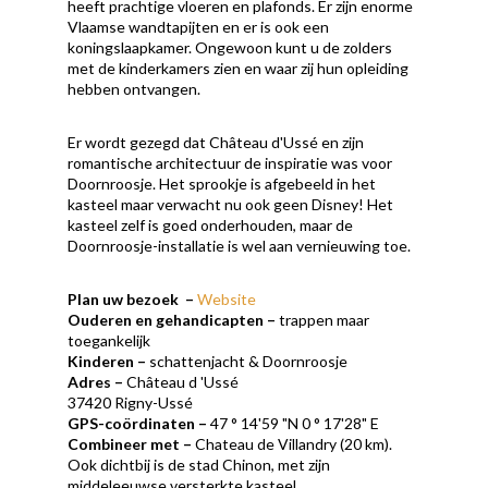
heeft prachtige vloeren en plafonds. Er zijn enorme
Vlaamse wandtapijten en er is ook een
koningslaapkamer. Ongewoon kunt u de zolders
met de kinderkamers zien en waar zij hun opleiding
hebben ontvangen.
Er wordt gezegd dat Château d'Ussé en zijn
romantische architectuur de inspiratie was voor
Doornroosje. Het sprookje is afgebeeld in het
kasteel maar verwacht nu ook geen Disney! Het
kasteel zelf is goed onderhouden, maar de
Doornroosje-installatie is wel aan vernieuwing toe.
Plan uw bezoek
–
Website
Ouderen en gehandicapten
–
trappen maar
toegankelijk
Kinderen
–
schattenjacht & Doornroosje
Adres
–
Château d 'Ussé
37420 Rigny-Ussé
GPS-coördinaten
–
47 ° 14'59 "N 0 ° 17'28" E
Combineer met
–
Chateau de Villandry (20 km).
Ook dichtbij is de stad Chinon, met zijn
middeleeuwse versterkte kasteel.