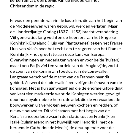
kerken omvat, een bewijs van de invloed van het
Christendom in de regio.
Er was een periode waarin de kastelen, die aan het begin van
de Middeleeuwen waren gebouwd, werden verlaten. Maar
de Honderdjarige Oorlog (1337 - 1453) bracht verandering.
Vijf generaties lang vochten de heersers van het Engelse
Koninkrijk Engeland (Huis van Plantagenet) tegen het Franse
Huis van Valois over het recht om te regeren van het Franse
Koninkrijk – het grootste aan deze kant van Europa.
Overwinningen en nederlagen waren er voor beide ‘huizen’,
maar toen Parijs viel ten voordele van de Anglo-zijde, zocht
de zoon van de koning zijn toevlucht in de Loire-vallei.
Langzaam verschoof de macht van de Fransen naar dit
gebied. Zo werd de Loire-vallei een veilige thuishaven van de
koningen. Het is hun aanwezigheid die de enorme uitbreiding
van kastelen markeerde want de Koningen werden gevolgd
door hun loyale nobele heren, de adel, die de verwaarloosde
bouwwerken uit vervlogen eeuwen kochten en redden, of
nieuwe bouwden. Dit viel samen met het begin van de
Renaissanceperiode waarin de relatie tussen Frankrijk en
Italië (culminerend in het huwelijk van Hendrik II met de
beroemde Catherine de Medici) de deur opende voor de