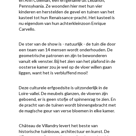
en Ann Coleman, een erfgename uit Lebanon,
Pennsylvania. Ze woonden hier met hun vier
kinderen en herstelden de gevel en tuinen van het
kasteel tot hun Renaissance-pracht. Het kasteel is
nu eigendom van hun achterkleinzoon Enrique
Carvello.
De ster van de show is - natuurlijk - de tuin die door
een team van 14 mensen wordt onderhouden. De
geometrische patronen en zijn te bewonderen
vanuit elk venster. Bij het zien van het plafond in de
oosterse kamer zou je wel op de vloer willen gaan
liggen, want het is verbluffend mooi!
Deze culturele erfgoedsite is uitzonderlijk in de
Loire-vallei. De meubels glanzen, de vloeren zijn
geboend, er is geen stofje of spinnenrag te zien. En
de pracht van de tuinen wordt binnengebracht met
de magische geur van verse bloemen in elke kamer.
Château de Villandry levert het beste van
historische tuinbouw, architectuur en kunst. De