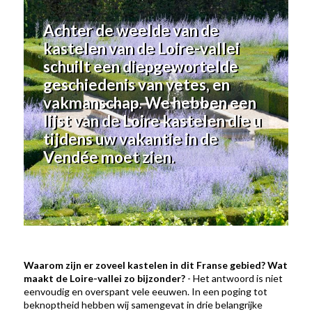
Achter de weelde van de
kastelen van de Loire-vallei
schuilt een diepgewortelde
geschiedenis van vetes, en
vakmanschap. We hebben een
lijst van de Loire kastelen die u
tijdens uw vakantie in de
Vendée moet zien.
Waarom zijn er zoveel kastelen in dit Franse gebied? Wat
maakt de Loire-vallei zo bijzonder?
- Het antwoord is niet
eenvoudig en overspant vele eeuwen. In een poging tot
beknoptheid hebben wij samengevat in drie belangrijke