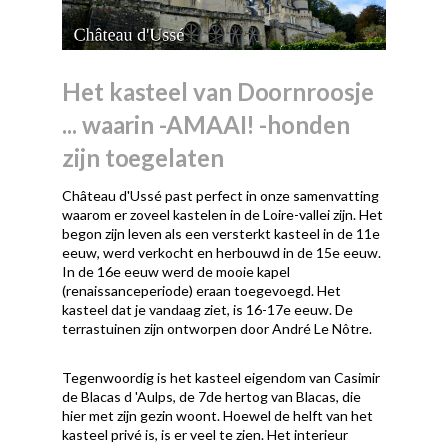
Het kasteel van Doornroosje
... waarin -AMAAI! -honden
zijn toegelaten
Château d'Ussé past perfect in onze samenvatting
waarom er zoveel kastelen in de Loire-vallei zijn. Het
begon zijn leven als een versterkt kasteel in de 11e
eeuw, werd verkocht en herbouwd in de 15e eeuw.
In de 16e eeuw werd de mooie kapel
(renaissanceperiode) eraan toegevoegd. Het
kasteel dat je vandaag ziet, is 16-17e eeuw. De
terrastuinen zijn ontworpen door André Le Nôtre.
Tegenwoordig is het kasteel eigendom van Casimir
de Blacas d 'Aulps, de 7de hertog van Blacas, die
hier met zijn gezin woont. Hoewel de helft van het
kasteel privé is, is er veel te zien. Het interieur