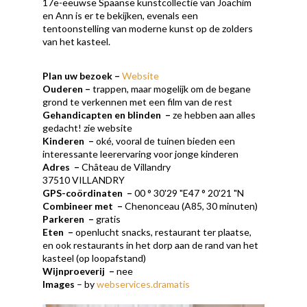
17e-eeuwse Spaanse kunstcollectie van Joachim
en Ann is er te bekijken, evenals een
tentoonstelling van moderne kunst op de zolders
van het kasteel.
Plan uw bezoek
–
Website
Ouderen
–
trappen, maar mogelijk om de begane
grond te verkennen met een film van de rest
Gehandicapten en blinden
–
ze hebben aan alles
gedacht! zie website
Kinderen
–
oké, vooral de tuinen bieden een
interessante leerervaring voor jonge kinderen
Adres
–
Château de Villandry
37510 VILLANDRY
GPS-coördinaten
–
00 ° 30'29 "E47 ° 20'21 "N
Combineer met
–
Chenonceau (A85, 30 minuten)
Parkeren
–
gratis
Eten
–
openlucht snacks, restaurant ter plaatse,
en ook restaurants in het dorp aan de rand van het
kasteel (op loopafstand)
Wijnproeverij
–
nee
Images
– by
webservices.dramatis