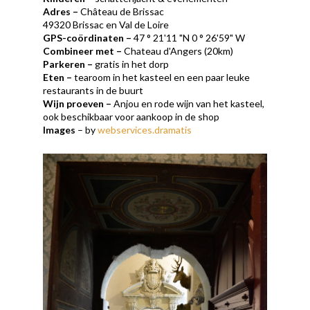
Adres
–
Château de Brissac
49320 Brissac en Val de Loire
GPS-coördinaten
–
47 ° 21'11 "N 0 ° 26'59" W
Combineer met
–
Chateau d'Angers (20km)
Parkeren
–
gratis in het dorp
Eten
–
tearoom in het kasteel en een paar leuke
restaurants in de buurt
Wijn proeven
–
Anjou en rode wijn van het kasteel,
ook beschikbaar voor aankoop in de shop
Images
– by
webservices.dramatis