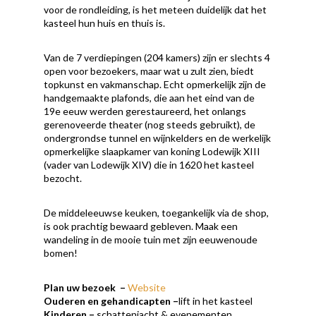
voor de rondleiding, is het meteen duidelijk dat het
kasteel hun huis en thuis is.
Van de 7 verdiepingen (204 kamers) zijn er slechts 4
open voor bezoekers, maar wat u zult zien, biedt
topkunst en vakmanschap. Echt opmerkelijk zijn de
handgemaakte plafonds, die aan het eind van de
19e eeuw werden gerestaureerd, het onlangs
gerenoveerde theater (nog steeds gebruikt), de
ondergrondse tunnel en wijnkelders en de werkelijk
opmerkelijke slaapkamer van koning Lodewijk XIII
(vader van Lodewijk XIV) die in 1620 het kasteel
bezocht.
De middeleeuwse keuken, toegankelijk via de shop,
is ook prachtig bewaard gebleven. Maak een
wandeling in de mooie tuin met zijn eeuwenoude
bomen!
Plan uw bezoek
–
Website
Ouderen en gehandicapten
–
lift in het kasteel
Kinderen
–
schattenjacht & evenementen