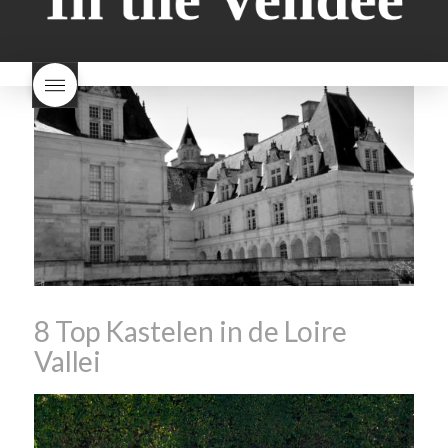
brood en brioche hetzelfde
Nouveau een fruitige wijn
brood
kooldioxiderijke omgeving.
Dit proces duurt slechts vier
dagen! Beaujolais Nouveau
rode beaujolais nouveau
rose beaujolais nouveau
waar smaakt Beaujolais
Nouveau naar? wat is
Beaujolais Nouveau
wanneer is beaujolais dag
wanneer is beaujolais
nouveau dag
Wat is de dag
van Beaujolais Nouveau
wat
is de traditie rond beaujolais
nouveau
wat maakt
Beaujolais Nouveau zo
speciaal
wat zijn tannines
witte beaujolais nouveau
8 Top Kastelen in de Loire
Vallei