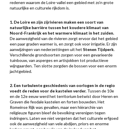
redenen waarom de Loire-vallei een gebied met zo'n grote
natuurlijke en culturele rijkdom is.
1. De Loire en zijn zijrivieren maken een soort van
natuurlijke barrière tussen het koudere klimaat van
Noord-Frankrijk en het warmere klimaat in het zuiden.
De aanwezigheid van de rivieren zorgt ervoor dat het gebied
een paar graden warmer is, en zorgt ook voor irrigatie. Er zijn
aanwijzingen van nederzettingen uit het
Stenen Tijdperk
.
Verschillende grondsoorten zorgen voor een gevarieerde
tuinbouw, van asperges en artisjokken tot productieve
wijngaarden. Ten slotte zorgden de bossen voor een enorm
jachtgebied.
2. Een turbulente geschiedenis van oorlogen in de regio
voedt de reden voor de kastelen verder.
Tussen de 10e
en de 12e eeuw werd het territorium betwist door Heren en
Graven die feodale kastelen en forten bouwden. Het
Romeinse Rijk was gevallen, maar een hiërarchie van
religieuze figuren bleef de bevolking verenigen tegen
indringers. Laten we niet vergeten dat het culturele erfgoed
ook de aanwezigheid van vele abdijen, priors en enorme