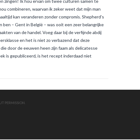
en zingen! Ik hou ervan om twee culturen samen te
muggenbeten en
tijgermuggenbeten?
Welke
 hou combineren, waarvan ik zeker weet dat mijn man
strategieën zijn er gepland om
 maaltijd kan veranderen zonder compromis. Shepherd’s
tijgermuggen uit te roeien?
wonen-
in-frankrijk
wonen-vendee
en ben – Gent in België – was ooit een zeer belangrijke
kten van de handel. Voeg daar bij de verfijnde abdij
rsklasse en het is niet zo verbazend dat deze
ie door de eeuwen heen zijn faam als delicatesse
k is gepubliceerd, is het recept inderdaad niet
UT PERMISSION.