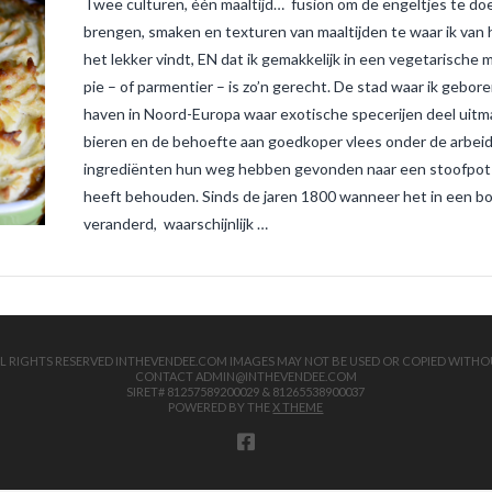
Twee culturen, één maaltijd… fusion om de engeltjes te do
brengen, smaken en texturen van maaltijden te waar ik van
het lekker vindt, EN dat ik gemakkelijk in een vegetarische
pie – of parmentier – is zo’n gerecht. De stad waar ik gebor
haven in Noord-Europa waar exotische specerijen deel uitmaa
bieren en de behoefte aan goedkoper vlees onder de arbeide
ingrediënten hun weg hebben gevonden naar een stoofpot d
heeft behouden. Sinds de jaren 1800 wanneer het in een boe
veranderd, waarschijnlijk …
 ALL RIGHTS RESERVED INTHEVENDEE.COM IMAGES MAY NOT BE USED OR COPIED WITHO
CONTACT ADMIN@INTHEVENDEE.COM
SIRET# 81257589200029 & 81265538900037
POWERED BY THE
X THEME