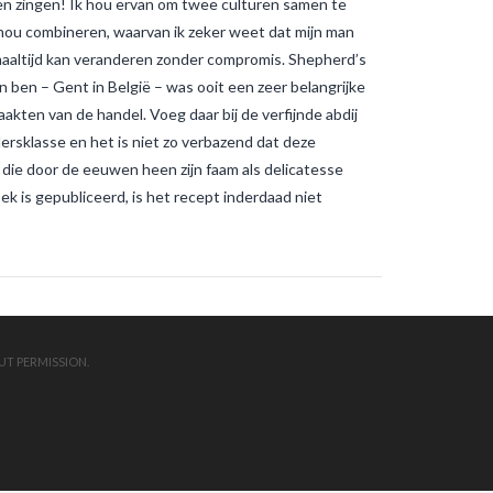
en zingen! Ik hou ervan om twee culturen samen te
muggenbeten en
tijgermuggenbeten?
Welke
 hou combineren, waarvan ik zeker weet dat mijn man
strategieën zijn er gepland om
 maaltijd kan veranderen zonder compromis. Shepherd’s
tijgermuggen uit te roeien?
wonen-
in-frankrijk
wonen-vendee
en ben – Gent in België – was ooit een zeer belangrijke
kten van de handel. Voeg daar bij de verfijnde abdij
rsklasse en het is niet zo verbazend dat deze
ie door de eeuwen heen zijn faam als delicatesse
k is gepubliceerd, is het recept inderdaad niet
UT PERMISSION.