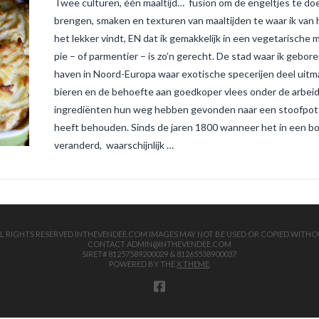
Twee culturen, één maaltijd… fusion om de engeltjes te do
brengen, smaken en texturen van maaltijden te waar ik van
het lekker vindt, EN dat ik gemakkelijk in een vegetarische
pie – of parmentier – is zo’n gerecht. De stad waar ik gebor
haven in Noord-Europa waar exotische specerijen deel uitmaa
bieren en de behoefte aan goedkoper vlees onder de arbeide
ingrediënten hun weg hebben gevonden naar een stoofpot d
heeft behouden. Sinds de jaren 1800 wanneer het in een boe
veranderd, waarschijnlijk …
 ALL RIGHTS RESERVED INTHEVENDEE.COM IMAGES MAY NOT BE USED OR COPIED WITHO
CONTACT ADMIN@INTHEVENDEE.COM
SIRET# 81257589200029 & 81265538900037
POWERED BY THE
X THEME