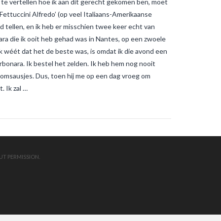
e vertellen hoe ik aan dit gerecht gekomen ben, moet
muggenbeten en
tijgermuggenbeten?
Welke
‘Fettuccini Alfredo’ (op veel Italiaans-Amerikaanse
strategieën zijn er gepland om
 tellen, en ik heb er misschien twee keer echt van
tijgermuggen uit te roeien?
wonen-
in-frankrijk
wonen-vendee
ra die ik ooit heb gehad was in Nantes, op een zwoele
ik wéét dat het de beste was, is omdat ik die avond een
rbonara. Ik bestel het zelden. Ik heb hem nog nooit
oomsausjes. Dus, toen hij me op een dag vroeg om
. Ik zal …
UT PERMISSION.