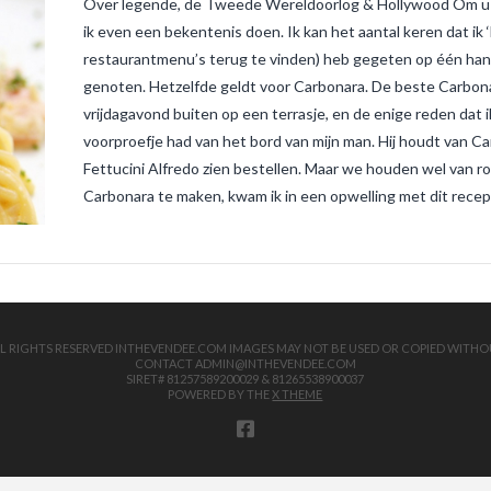
Over legende, de Tweede Wereldoorlog & Hollywood Om u t
ik even een bekentenis doen. Ik kan het aantal keren dat ik 
restaurantmenu’s terug te vinden) heb gegeten op één hand
genoten. Hetzelfde geldt voor Carbonara. De beste Carbona
vrijdagavond buiten op een terrasje, en de enige reden dat 
voorproefje had van het bord van mijn man. Hij houdt van Ca
Fettucini Alfredo zien bestellen. Maar we houden wel van r
Carbonara te maken, kwam ik in een opwelling met dit recept
 ALL RIGHTS RESERVED INTHEVENDEE.COM IMAGES MAY NOT BE USED OR COPIED WITHO
CONTACT ADMIN@INTHEVENDEE.COM
SIRET# 81257589200029 & 81265538900037
POWERED BY THE
X THEME