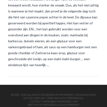
bewaard wordt, hoe sterker de smaak. Dus, als het niet pittig
is wanneer je het maakt, dan proef je de volgende dag toch
die hint van cayenne peper achter in de keel. De dipsaus kan
geserveerd worden bij aperitief hapjes. Het kan vetter of
gezonder zijn. EN… het kan gebruikt worden voor een
overvloed aan dingen in de keuken, zoals: marinade bij
barbecue, duivels eieren, als een glazuur voor een
VIEW POST
varkensgebraad of ham, als saus op een hamburger met een
goede cheddar of Zwitserse kaas erop, glazuur voor
geschroeide ahi-tonijn, op een mahi-mahi-burger…. een
eindeloze lijst van heerlijk …
© 2018 - 2021 ALL RIGHTS RESERVED INTHEVENDEE.COM IMAGES MAY
NOT BE USED OR COPIED WITHOUT PERMISSION.
CONTACT ADMIN@INTHEVENDEE.COM
SIRET# 81257589200029 & 81265538900037