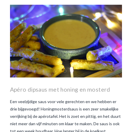
Beaujolais Nouveau
wanneer is beaujolais dag
wanneer is beaujolais
nouveau dag
Wat is de dag
van Beaujolais Nouveau
wat
is de traditie rond beaujolais
nouveau
wat maakt
Beaujolais Nouveau zo
speciaal
wat zijn tannines
witte beaujolais nouveau
Apéro dipsaus met honing en mosterd
Een veelzijdige saus voor vele gerechten en we hebben er
drie bijgevoegd! Honingmosterdsaus is een zeer smakelijke
verrijking bij de apérotafel. Het is zoet en pittig, en het duurt
niet meer dan vijf minuten om klaar te maken. De saus is ook
tot een week houdbaar. Hoe langer hij in de koelkast