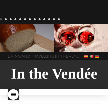
Recepten
Wonen
baken in
Blog
Wonen
beaujolais
Frankrijk
bakken in de
2022
Beaujolais Nouveau
Vendee
brood bakken
2022
De wijnmakers laten
brood met gist
gist brood
de druiventrossen gisten in
het beste brood
hoe moet
een anaërobe
donderdag
In The Vendee
In The Vendee
ik brood bakken
is melk
17 november 2022 is
brood gezond
is melkbrood
beaujolais dag
hoe lang is
LIVING AND TRAVELLING IN THE VENDÉE
gezond
mama's brood
melk
Beaujolais Nouveau
brood
melk brood en
houdbaar
hoeveel flessen
chocolade melk
melkbrood
Beaujolais Nouveau worden
wat is melkbrood
zijn melk
verkocht
is Beaujolais
brood en brioche hetzelfde
Nouveau een fruitige wijn
brood
kooldioxiderijke omgeving.
Dit proces duurt slechts vier
dagen! Beaujolais Nouveau
rode beaujolais nouveau
rose beaujolais nouveau
waar smaakt Beaujolais
Nouveau naar? wat is