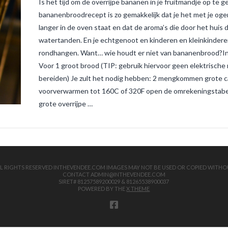
Is het tijd om de overrijpe bananen in je fruitmandje op te 
bananenbroodrecept is zo gemakkelijk dat je het met je ogen
langer in de oven staat en dat de aroma’s die door het huis d
watertanden. En je echtgenoot en kinderen en kleinkinderen,
rondhangen. Want… wie houdt er niet van bananenbrood?I
Voor 1 groot brood (TIP: gebruik hiervoor geen elektrische
bereiden) Je zult het nodig hebben: 2 mengkommen grote c
voorverwarmen tot 160C of 320F open de omrekeningstabel v
grote overrijpe …
 ALL RIGHTS RESERVED INTHEVENDEE.COM IMAGES MAY NOT BE USED OR COPIED WITHO
CONTACT ADMIN@INTHEVENDEE.COM
SIRET# 81257589200029 & 81265538900037
POWERED BY THE
X THEME