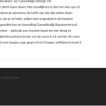
gebruiken? Ja? Geweldige timing! Dit
muggenbeten en
tijgermuggenbeten?
Welke
 dicht kunt doen. Het moeilijkste is dat het een uur of
strategieën zijn er gepland om
rijven je minstens de helft van die tijd zullen doen
tijgermuggen uit te roeien?
wonen-
in-frankrijk
wonen-vendee
 als je ze hebt, zullen met ongeduld in de keuken
ngrediënten en bereiding Gemakkelijk Bananenbrood
 mixer – gebruik een houten lepel om het deeg te
ake/broodvorm boter om de vorm in te vetten de oven
oor kopjes naar gram of ml 2 kopjes zelfrijzend meel 3
UT PERMISSION.