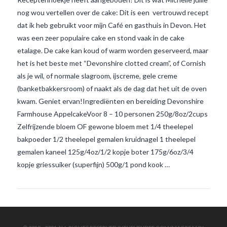
nog wou vertellen over de cake: Dit is een vertrouwd recept
dat ik heb gebruikt voor mijn Café en gasthuis in Devon. Het
was een zeer populaire cake en stond vaak in de cake
etalage. De cake kan koud of warm worden geserveerd, maar
het is het beste met “Devonshire clotted cream”, of Cornish
als je wil, of normale slagroom, ijscreme, gele creme
(banketbakkersroom) of naakt als de dag dat het uit de oven
VIEW POST
kwam. Geniet ervan!Ingrediënten en bereiding Devonshire
Farmhouse AppelcakeVoor 8 – 10 personen 250g/8oz/2cups
Zelfrijzende bloem OF gewone bloem met 1/4 theelepel
bakpoeder 1/2 theelepel gemalen kruidnagel 1 theelepel
gemalen kaneel 125g/4oz/1/2 kopje boter 175g/6oz/3/4
kopje griessuiker (superfijn) 500g/1 pond kook …