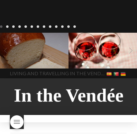
Recepten
Wonen
baken in
Blog
Wonen
beaujolais
Frankrijk
bakken in de
2022
Beaujolais Nouveau
Vendee
brood bakken
2022
De wijnmakers laten
brood met gist
gist brood
de druiventrossen gisten in
het beste brood
hoe moet
een anaërobe
donderdag
In The Vendee
In The Vendee
ik brood bakken
is melk
17 november 2022 is
brood gezond
is melkbrood
beaujolais dag
hoe lang is
LIVING AND TRAVELLING IN THE VENDÉE
gezond
mama's brood
melk
Beaujolais Nouveau
brood
melk brood en
houdbaar
hoeveel flessen
chocolade melk
melkbrood
Beaujolais Nouveau worden
wat is melkbrood
zijn melk
verkocht
is Beaujolais
brood en brioche hetzelfde
Nouveau een fruitige wijn
brood
kooldioxiderijke omgeving.
Dit proces duurt slechts vier
dagen! Beaujolais Nouveau
rode beaujolais nouveau
rose beaujolais nouveau
waar smaakt Beaujolais
Nouveau naar? wat is