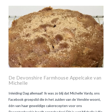
Beaujolais Nouveau
wanneer is beaujolais dag
wanneer is beaujolais
nouveau dag
Wat is de dag
van Beaujolais Nouveau
wat
is de traditie rond beaujolais
nouveau
wat maakt
Beaujolais Nouveau zo
speciaal
wat zijn tannines
witte beaujolais nouveau
De Devonshire Farmhouse Appelcake van
Michelle
Inleiding Dag allemaal! Ik was zo blij dat Michelle Vardy, ons
Facebook groepslid die in het zuiden van de Vendée woont,
één van haar geweldige cakerecepten voor ons
Receptenhoekje heeft aangeboden! Dit is wat Michelle jullie