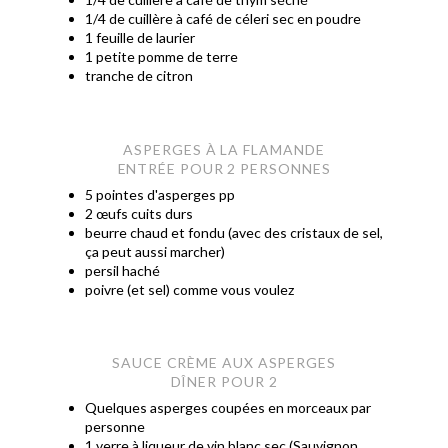
1/4 de cuillère à café de céleri sec en poudre
1 feuille de laurier
1 petite pomme de terre
tranche de citron
ASPERGES À LA FLAMANDE
ENTRÉE POUR 2 PERSONNES
5 pointes d'asperges pp
2 œufs cuits durs
beurre chaud et fondu (avec des cristaux de sel,
ça peut aussi marcher)
persil haché
poivre (et sel) comme vous voulez
SAUCE CRÈME AUX ASPERGES
DÎNER POUR 2
Quelques asperges coupées en morceaux par
personne
1 verre à liqueur de vin blanc sec (Sauvignon