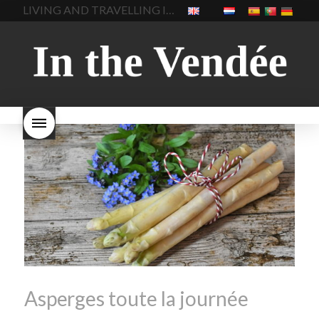
LIVING AND TRAVELLING IN THE VENDÉE
cuisine au printemps
la
soup
carbonara-
cuisine avec les lentilles
la
végétarienne
cuisine
cuisine en France
la cuisine
régionale
cuisine
en vacances
lentilles vertes
saisonnière
cuisine-locale
lentilles vertes et boulgour
cuisine-maison européenne
lentilles vertes-vendues
les
cuisine-maison-france
endives de cuisine
les
european-cuisine
recettes
lentilles vertes font-elles
spaghetti-carbonara-
grossir
les lentilles vertes
végétarien
Vendee
witte-
sont-elles bonnes pour la
asperges
santé
les lentilles vertes
sont-elles bonnes pour vous
les lentilles vertes-vendee
repas d'été
repas de
printemps
salade d'endives
salade de lentilles vertes
taboulé
taboulé et lentilles
vertes
Asperges toute la journée