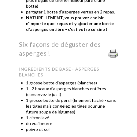
plus frugale de tirer le meilleur parti d'une
botte)
partager 1 botte d'asperges vertes en 2 repas.
NATURELLEMENT, vous pouvez choisir
n'importe quel repas et y ajouter une botte
d'asperges entière - c'est votre cuisine !
Six façons de déguster des
asperges !
INGRÉDIENTS DE BASE - ASPERGES
BLANCHES
1 grosse botte d'asperges (blanches)
1 - 2 bocaux d'asperges blanches entières
(conservez le jus !)
1 grosse botte de persil (finement haché - sans
les tiges mais congelez les tiges pour une
future soupe de légumes)
1 citron lavé
du vrai beurre
poivre et sel