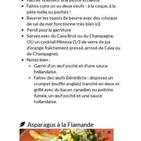
Faites cuire un ou deux oeufs - à la coque, à la
pâte molle ou pochés !
Beurrer les toasts (le beurre avec des cristaux
de sel de mer fonctionne très bien ici)
Persil pour la garniture
Servez avec du Cava Brut ou du Champagne,
OU un cocktail Mimosa (1/3 de verre de jus
d'orange fraîchement pressé, arrosé de Cava ou
de Champagne).
Notez bien
:
Garnir d'un œuf poché et d'une sauce
hollandaise.
Faites des œufs Bénédicte : disposez un
crumpet (muffin anglais) tranché en deux et
grillé avec du bacon canadien ou poitrine
fumée, un œuf poché et une sauce
hollandaise.
Asparagus à la Flamande