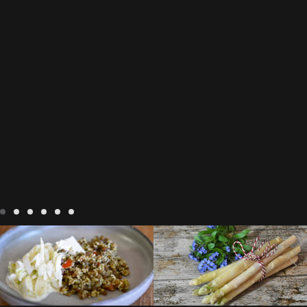
Notre cuisine
agriculture-
Notre cuisine
asperges
vendee
comment cuisiner
asperges-a-la-flamande
les lentilles vertes
cuisine-
asperges-blanches
vendue
cuisiner en France
asperges-pour-le-petit-
cuisiner-avec-des-
déjeuner
asperges-
In The Vendee
In The Vendee
ingrédients-vendus
saisonnières
asperges-
cultures-vendues-lentilles
la
sauce-crème
asperges-