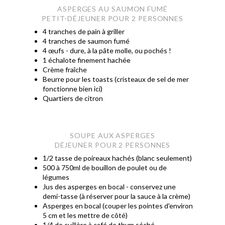
ASPERGES AU SAUMON FUMÉ
PETIT-DÉJEUNER POUR 2 PERSONNES
4 tranches de pain à griller
4 tranches de saumon fumé
4 œufs - dure, à la pâte molle, ou pochés !
1 échalote finement hachée
Crème fraîche
Beurre pour les toasts (cristeaux de sel de mer
fonctionne bien ici)
Quartiers de citron
SOUPE AUX ASPERGES
DÉJEUNER POUR 2 PERSONNES
1/2 tasse de poireaux hachés (blanc seulement)
500 à 750ml de bouillon de poulet ou de
légumes
Jus des asperges en bocal -
conservez une
demi-tasse
(à réserver pour la sauce à la crème)
Asperges en bocal (couper les pointes d'environ
5 cm et les mettre de côté)
1/4 de cuillère à café de thym séché