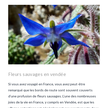
les lentilles vertes-vendee
repas d'été
repas de
printemps
salade d'endives
salade de lentilles vertes
taboulé
taboulé et lentilles
vertes
Fleurs sauvages en vendée
Si vous avez voyagé en France, vous avez peut-être
remarqué que les bords de route sont souvent couverts
d’une profusion de fleurs sauvages. L’une des nombreuses
joies de la vie en France, y compris en Vendée, est que les