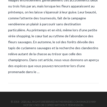
villages entretiennent généralement ces accotements deux
ou trois fois par an, mais lorsque les fleurs apparaissent au
printemps, on les laisse s’épanouir à leur guise. Leur beauté,
comme l’attente des tournesols, fait de la campagne
vendéenne un plaisir à parcourir sans destination
particulière. Au printemps et en été, même lors d’une petite
virée shopping, le cœur bat au rythme de l’abondance des
fleurs sauvages. En automne, le sol des forêts dévoile des
VIEW POST
tapis de cyclamens sauvages et la recherche des clandestins
relève autant de la chasse au trésor que celle des
champignons. Dans cet article, nous vous donnons un aperçu
des espèces que vous pouvez rencontrer lors d’une
promenade dans le …
© 2018 - 2021 ALL RIGHTS RESERVED INTHEVENDEE.COM IMAGES MAY
NOT BE USED OR COPIED WITHOUT PERMISSION.