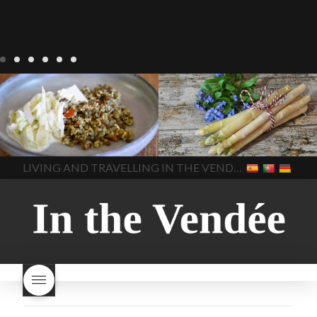
Notre cuisine
agriculture-
Notre cuisine
asperges
vendee
comment cuisiner
asperges-a-la-flamande
les lentilles vertes
cuisine-
asperges-blanches
vendue
cuisiner en France
asperges-pour-le-petit-
cuisiner-avec-des-
déjeuner
asperges-
In The Vendee
In The Vendee
ingrédients-vendus
saisonnières
asperges-
cultures-vendues-lentilles
la
sauce-crème
asperges-
LIVING AND TRAVELLING IN THE VENDÉE
cuisine au printemps
la
soup
carbonara-
cuisine avec les lentilles
la
végétarienne
cuisine
cuisine en France
la cuisine
régionale
cuisine
en vacances
lentilles vertes
saisonnière
cuisine-locale
lentilles vertes et boulgour
cuisine-maison européenne
lentilles vertes-vendues
les
cuisine-maison-france
endives de cuisine
les
european-cuisine
recettes
lentilles vertes font-elles
spaghetti-carbonara-
grossir
les lentilles vertes
végétarien
Vendee
witte-
sont-elles bonnes pour la
asperges
santé
les lentilles vertes
sont-elles bonnes pour vous