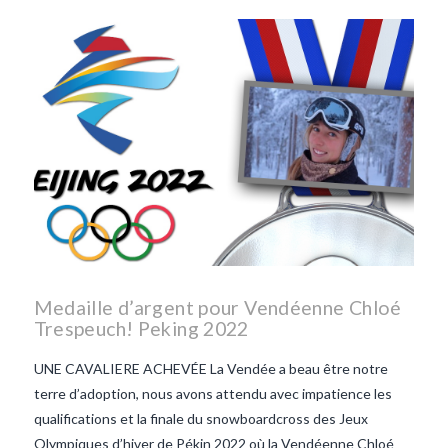
les lentilles vertes-vendee
repas d'été
repas de
printemps
salade d'endives
salade de lentilles vertes
taboulé
taboulé et lentilles
vertes
Medaille d’argent pour Vendéenne Chloé
Trespeuch! Peking 2022
UNE CAVALIERE ACHEVÉE La Vendée a beau être notre
terre d’adoption, nous avons attendu avec impatience les
qualifications et la finale du snowboardcross des Jeux
Olympiques d’hiver de Pékin 2022 où la Vendéenne Chloé