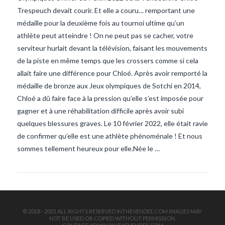
Trespeuch devait courir. Et elle a couru… remportant une
médaille pour la deuxième fois au tournoi ultime qu’un
athlète peut atteindre ! On ne peut pas se cacher, votre
serviteur hurlait devant la télévision, faisant les mouvements
de la piste en même temps que les crossers comme si cela
allait faire une différence pour Chloé. Après avoir remporté la
médaille de bronze aux Jeux olympiques de Sotchi en 2014,
VIEW POST
Chloé a dû faire face à la pression qu’elle s’est imposée pour
gagner et à une réhabilitation difficile après avoir subi
quelques blessures graves. Le 10 février 2022, elle était ravie
de confirmer qu’elle est une athlète phénoménale ! Et nous
sommes tellement heureux pour elle.Née le …
© 2018 - 2021 ALL RIGHTS RESERVED INTHEVENDEE.COM IMAGES MAY
NOT BE USED OR COPIED WITHOUT PERMISSION.