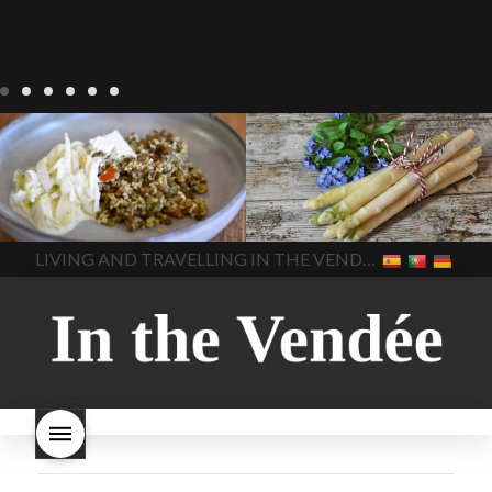
Notre cuisine
agriculture-
Notre cuisine
asperges
vendee
comment cuisiner
asperges-a-la-flamande
les lentilles vertes
cuisine-
asperges-blanches
vendue
cuisiner en France
asperges-pour-le-petit-
cuisiner-avec-des-
déjeuner
asperges-
In The Vendee
In The Vendee
ingrédients-vendus
saisonnières
asperges-
cultures-vendues-lentilles
la
sauce-crème
asperges-
LIVING AND TRAVELLING IN THE VENDÉE
cuisine au printemps
la
soup
carbonara-
cuisine avec les lentilles
la
végétarienne
cuisine
cuisine en France
la cuisine
régionale
cuisine
en vacances
lentilles vertes
saisonnière
cuisine-locale
lentilles vertes et boulgour
cuisine-maison européenne
lentilles vertes-vendues
les
cuisine-maison-france
endives de cuisine
les
european-cuisine
recettes
lentilles vertes font-elles
spaghetti-carbonara-
grossir
les lentilles vertes
végétarien
Vendee
witte-
sont-elles bonnes pour la
asperges
santé
les lentilles vertes
sont-elles bonnes pour vous