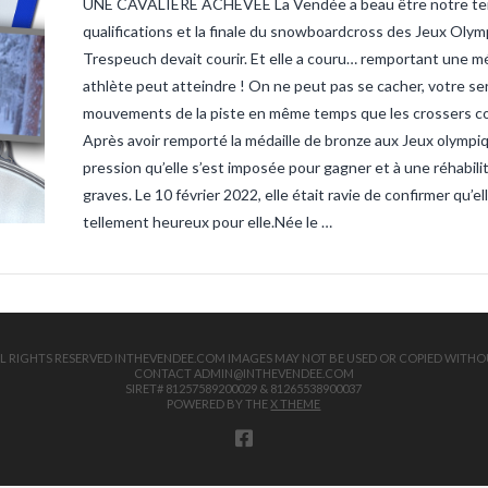
UNE CAVALIERE ACHEVÉE La Vendée a beau être notre terre
sandre-ve
vendee
ta
qualifications et la finale du snowboardcross des Jeux Oly
truite
tru
Trespeuch devait courir. Et elle a couru… remportant une mé
athlète peut atteindre ! On ne peut pas se cacher, votre serv
mouvements de la piste en même temps que les crossers comm
Après avoir remporté la médaille de bronze aux Jeux olympiqu
pression qu’elle s’est imposée pour gagner et à une réhabilit
graves. Le 10 février 2022, elle était ravie de confirmer q
tellement heureux pour elle.Née le …
 ALL RIGHTS RESERVED INTHEVENDEE.COM IMAGES MAY NOT BE USED OR COPIED WITHO
CONTACT ADMIN@INTHEVENDEE.COM
SIRET# 81257589200029 & 81265538900037
POWERED BY THE
X THEME