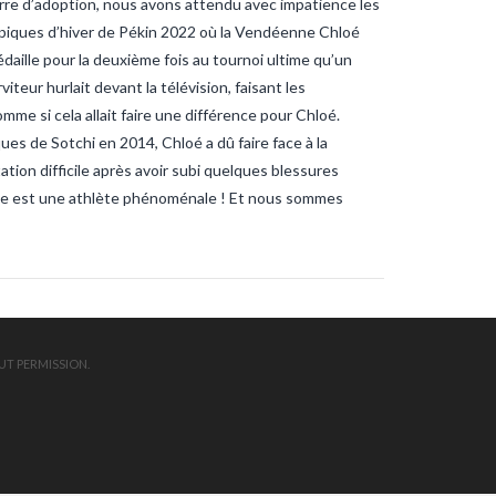
 d’adoption, nous avons attendu avec impatience les
ndee
sardines
sardines-
nche
tanche-vendee
mpiques d’hiver de Pékin 2022 où la Vendéenne Chloé
ite-vendee
vendee-pêche
daille pour la deuxième fois au tournoi ultime qu’un
iteur hurlait devant la télévision, faisant les
e si cela allait faire une différence pour Chloé.
es de Sotchi en 2014, Chloé a dû faire face à la
ation difficile après avoir subi quelques blessures
u’elle est une athlète phénoménale ! Et nous sommes
UT PERMISSION.