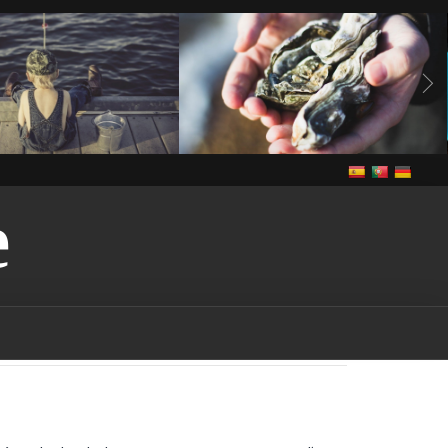
E
Vivre
anguilles
Notre cuisine
Vivre
de grande congère
de grande congère-
guilles-vendee
bass
ee
brème
brème-
rochet
brochet-vendee
endee
In The Vendee
pe-vendee
écrevisses
Louisiane
gardon
endee
Louisiana-red-
endee
marais
marais-
tention-licence-pêche-
puis-je obtenir une licence
n france
où puis-je
s la vendee
Pêche
pêche
endee
pêche dans les
ndee
pêche dans les lacs-
che dans les rivières-
êche-vendee
permis de
rance
permis de pêche-
ut-on pêcher dans le
ut-on pêcher sans permis
quels sont les poissons
à être pêchés dans la
udd
rudd-vendee
sandre