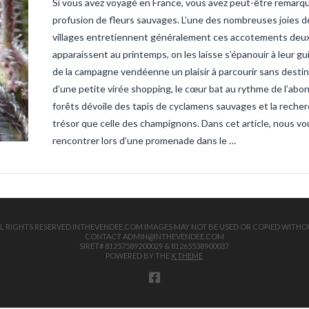
Si vous avez voyagé en France, vous avez peut-être remarq
sandre-ve
vendee
ta
profusion de fleurs sauvages. L’une des nombreuses joies de
truite
tru
villages entretiennent généralement ces accotements deux ou
apparaissent au printemps, on les laisse s’épanouir à leur g
de la campagne vendéenne un plaisir à parcourir sans destin
d’une petite virée shopping, le cœur bat au rythme de l’abo
forêts dévoile des tapis de cyclamens sauvages et la recher
trésor que celle des champignons. Dans cet article, nous 
rencontrer lors d’une promenade dans le …
 ALL RIGHTS RESERVED INTHEVENDEE.COM IMAGES MAY NOT BE USED OR COPIED WITHO
CONTACT ADMIN@INTHEVENDEE.COM
SIRET# 81257589200029 & 81265538900037
POWERED BY THE
X THEME