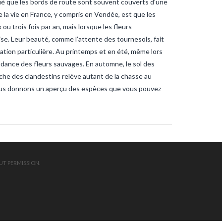
ué que les bords de route sont souvent couverts d’une
ndee
sardines
sardines-
nche
tanche-vendee
 la vie en France, y compris en Vendée, est que les
ite-vendee
vendee-pêche
 trois fois par an, mais lorsque les fleurs
uise. Leur beauté, comme l’attente des tournesols, fait
ation particulière. Au printemps et en été, même lors
ndance des fleurs sauvages. En automne, le sol des
che des clandestins relève autant de la chasse au
vous donnons un aperçu des espèces que vous pouvez
UT PERMISSION.