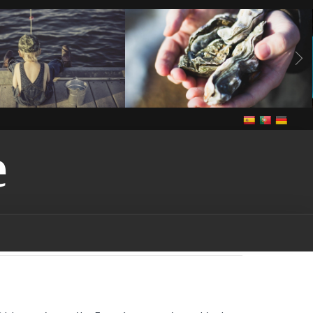
E
Vivre
anguilles
Notre cuisine
Vivre
de grande congère
de grande congère-
guilles-vendee
bass
ee
brème
brème-
rochet
brochet-vendee
endee
In The Vendee
pe-vendee
écrevisses
Louisiane
gardon
endee
Louisiana-red-
endee
marais
marais-
tention-licence-pêche-
puis-je obtenir une licence
n france
où puis-je
s la vendee
Pêche
pêche
endee
pêche dans les
ndee
pêche dans les lacs-
che dans les rivières-
êche-vendee
permis de
rance
permis de pêche-
ut-on pêcher dans le
ut-on pêcher sans permis
quels sont les poissons
à être pêchés dans la
udd
rudd-vendee
sandre