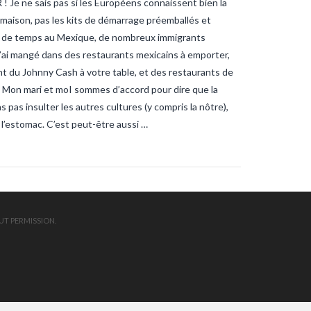
ne sais pas si les Européens connaissent bien la
ndee
sardines
sardines-
nche
tanche-vendee
te maison, pas les kits de démarrage préemballés et
ite-vendee
vendee-pêche
oup de temps au Mexique, de nombreux immigrants
j’ai mangé dans des restaurants mexicains à emporter,
t du Johnny Cash à votre table, et des restaurants de
e… Mon mari et moI sommes d’accord pour dire que la
 pas insulter les autres cultures (y compris la nôtre),
l’estomac. C’est peut-être aussi …
UT PERMISSION.