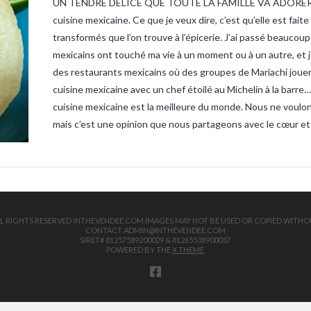
UN TENDRE DÉLICE QUE TOUTE LA FAMILLE VA ADORER ! Je 
sandre-ve
vendee
ta
cuisine mexicaine. Ce que je veux dire, c’est qu’elle est fai
truite
tru
transformés que l’on trouve à l’épicerie. J’ai passé beauc
mexicains ont touché ma vie à un moment ou à un autre, et 
des restaurants mexicains où des groupes de Mariachi jouen
cuisine mexicaine avec un chef étoilé au Michelin à la barr
cuisine mexicaine est la meilleure du monde. Nous ne voulons
mais c’est une opinion que nous partageons avec le cœur et 
 ALL RIGHTS RESERVED INTHEVENDEE.COM IMAGES MAY NOT BE USED OR COPIED WITHO
CONTACT ADMIN@INTHEVENDEE.COM
SIRET# 81257589200029 & 81265538900037
POWERED BY THE
X THEME