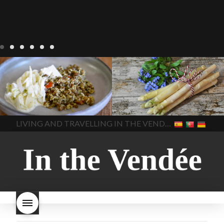
Notre cuisine
agriculture-
Notre cuisine
asperges
vendee
comment cuisiner
asperges-a-la-flamande
les lentilles vertes
cuisine-
asperges-blanches
vendue
cuisiner en France
asperges-pour-le-petit-
cuisiner-avec-des-
déjeuner
asperges-
In The Vendee
In The Vendee
ingrédients-vendus
saisonnières
asperges-
cultures-vendues-lentilles
la
sauce-crème
asperges-
LIVING AND TRAVELLING IN THE VENDÉE
cuisine au printemps
la
soup
carbonara-
cuisine avec les lentilles
la
végétarienne
cuisine
cuisine en France
la cuisine
régionale
cuisine
en vacances
lentilles vertes
saisonnière
cuisine-locale
lentilles vertes et boulgour
cuisine-maison européenne
lentilles vertes-vendues
les
cuisine-maison-france
endives de cuisine
les
european-cuisine
recettes
lentilles vertes font-elles
spaghetti-carbonara-
grossir
les lentilles vertes
végétarien
Vendee
witte-
sont-elles bonnes pour la
asperges
santé
les lentilles vertes
sont-elles bonnes pour vous