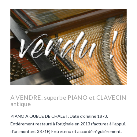
les lentilles vertes-vendee
repas d'été
repas de
printemps
salade d'endives
salade de lentilles vertes
taboulé
taboulé et lentilles
vertes
A VENDRE: superbe PIANO et CLAVECIN
antique
PIANO A QUEUE DE CHALET. Date d’origine 1873.
Entièrement restauré à l’originale en 2013 (factures à l’appui,
d’un montant 3871€) Entretenu et accordé régulièrement.