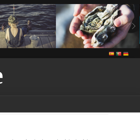
E
Vivre
anguilles
Notre cuisine
Vivre
de grande congère
de grande congère-
guilles-vendee
bass
ee
brème
brème-
rochet
brochet-vendee
endee
In The Vendee
pe-vendee
écrevisses
Louisiane
gardon
endee
Louisiana-red-
endee
marais
marais-
tention-licence-pêche-
puis-je obtenir une licence
n france
où puis-je
s la vendee
Pêche
pêche
endee
pêche dans les
ndee
pêche dans les lacs-
che dans les rivières-
êche-vendee
permis de
rance
permis de pêche-
ut-on pêcher dans le
ut-on pêcher sans permis
quels sont les poissons
à être pêchés dans la
udd
rudd-vendee
sandre