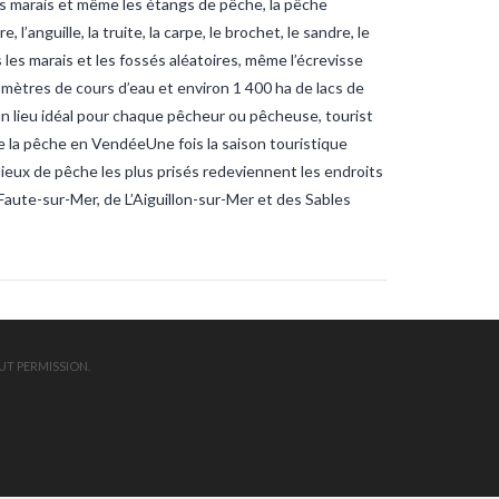
 les marais et même les étangs de pêche, la pêche
ndee
sardines
sardines-
nche
tanche-vendee
’anguille, la truite, la carpe, le brochet, le sandre, le
ite-vendee
vendee-pêche
s les marais et les fossés aléatoires, même l’écrevisse
omètres de cours d’eau et environ 1 400 ha de lacs de
 un lieu idéal pour chaque pêcheur ou pêcheuse, tourist
 la pêche en VendéeUne fois la saison touristique
lieux de pêche les plus prisés redeviennent les endroits
Faute-sur-Mer, de L’Aiguillon-sur-Mer et des Sables
UT PERMISSION.