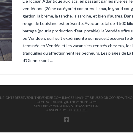
De l’océan Atlantique aux lacs, en passant par les rivières,
sandre-ve
vendee
ta
vendéenne (2ème catégorie) comprend le bar, le grand congre, l
truite
tru
gardon, la brème, la tanche, la sardine, et bien d’autres. Dan
rouge de Louisiane est présente. Avec un total de 4 500 kil
barrage (pour la production d’eau potable), la Vendée offre
ou Vendéen, qu’il soit expérimenté ou novice.Découverte de
terminée en Vendée et les vacanciers rentrés chez eux, les 
tranquilles qu’affectionnent les pêcheurs. Les plages de La 
d’Olonne sont …
 ALL RIGHTS RESERVED INTHEVENDEE.COM IMAGES MAY NOT BE USED OR COPIED WITHO
CONTACT ADMIN@INTHEVENDEE.COM
SIRET# 81257589200029 & 81265538900037
POWERED BY THE
X THEME