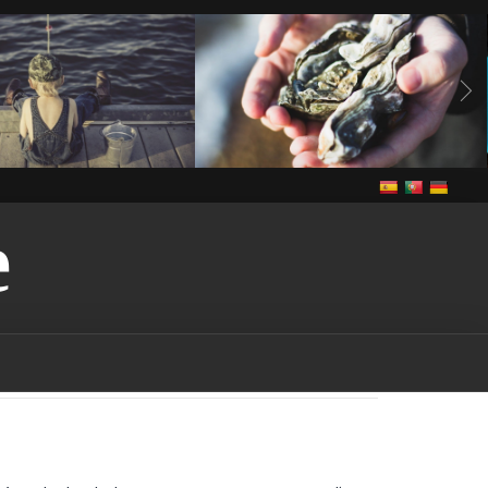
E
Vivre
anguilles
Notre cuisine
Vivre
de grande congère
de grande congère-
guilles-vendee
bass
ee
brème
brème-
rochet
brochet-vendee
endee
In The Vendee
pe-vendee
écrevisses
Louisiane
gardon
endee
Louisiana-red-
endee
marais
marais-
tention-licence-pêche-
puis-je obtenir une licence
n france
où puis-je
s la vendee
Pêche
pêche
endee
pêche dans les
ndee
pêche dans les lacs-
che dans les rivières-
êche-vendee
permis de
rance
permis de pêche-
ut-on pêcher dans le
ut-on pêcher sans permis
quels sont les poissons
à être pêchés dans la
udd
rudd-vendee
sandre