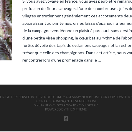
Si vous avez voyagé en France, vous avez peut-être remarq
sandre-ve
vendee
ta
profusion de fleurs sauvages. L’une des nombreuses joies de
truite
tru
villages entretiennent généralement ces accotements deux ou
apparaissent au printemps, on les laisse s’épanouir à leur g
de la campagne vendéenne un plaisir à parcourir sans destin
d’une petite virée shopping, le cœur bat au rythme de l’abo
forêts dévoile des tapis de cyclamens sauvages et la recher
trésor que celle des champignons. Dans cet article, nous 
rencontrer lors d’une promenade dans le …
 ALL RIGHTS RESERVED INTHEVENDEE.COM IMAGES MAY NOT BE USED OR COPIED WITHO
CONTACT ADMIN@INTHEVENDEE.COM
SIRET# 81257589200029 & 81265538900037
POWERED BY THE
X THEME