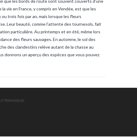
ué que les bords de route sont souvent couverts d’une
ndee
sardines
sardines-
nche
tanche-vendee
 la vie en France, y compris en Vendée, est que les
ite-vendee
vendee-pêche
 trois fois par an, mais lorsque les fleurs
uise. Leur beauté, comme l’attente des tournesols, fait
ation particulière. Au printemps et en été, même lors
ndance des fleurs sauvages. En automne, le sol des
che des clandestins relève autant de la chasse au
vous donnons un aperçu des espèces que vous pouvez
UT PERMISSION.