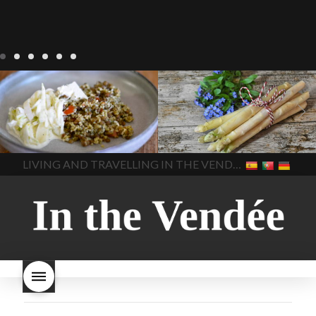
Notre cuisine
agriculture-
Notre cuisine
asperges
vendee
comment cuisiner
asperges-a-la-flamande
les lentilles vertes
cuisine-
asperges-blanches
vendue
cuisiner en France
asperges-pour-le-petit-
cuisiner-avec-des-
déjeuner
asperges-
In The Vendee
In The Vendee
ingrédients-vendus
saisonnières
asperges-
cultures-vendues-lentilles
la
sauce-crème
asperges-
LIVING AND TRAVELLING IN THE VENDÉE
cuisine au printemps
la
soup
carbonara-
cuisine avec les lentilles
la
végétarienne
cuisine
cuisine en France
la cuisine
régionale
cuisine
en vacances
lentilles vertes
saisonnière
cuisine-locale
lentilles vertes et boulgour
cuisine-maison européenne
lentilles vertes-vendues
les
cuisine-maison-france
endives de cuisine
les
european-cuisine
recettes
lentilles vertes font-elles
spaghetti-carbonara-
grossir
les lentilles vertes
végétarien
Vendee
witte-
sont-elles bonnes pour la
asperges
santé
les lentilles vertes
sont-elles bonnes pour vous