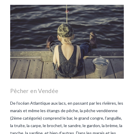
les lentilles vertes-vendee
repas d'été
repas de
printemps
salade d'endives
salade de lentilles vertes
taboulé
taboulé et lentilles
vertes
Pêcher en Vendée
De l’océan Atlantique aux lacs, en passant par les rivières, les
marais et même les étangs de pêche, la pêche vendéenne
(2ème catégorie) comprend le bar, le grand congre, l’anguille,
la truite, la carpe, le brochet, le sandre, le gardon, la brème, la
tanche, la sardine, et bien d’autres. Dans les marais et les