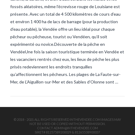
fossés aléatoires, même l’écrevisse rouge de Louisiane est
présente. Avec un total de 4 500 kilomètres de cours d’eau
et environ 1 400 ha de lacs de barrage (pour la production
d’eau potable), la Vendée offre un lieu idéal pour chaque
pêcheur ou pêcheuse, tourist ou Vendéen, qu’il soit
expérimenté ou novice.Découverte de la pêche en
VendéeUne fois la saison touristique terminée en Vendée et
VIEW POST
les vacanciers rentrés chez eux, les lieux de pêche les plus
prisés redeviennent les endroits tranquilles
qu’affectionnent les pêcheurs. Les plages de La Faute-sur-
Mer, de L’Aiguillon-sur-Mer et des Sables d’Olonne sont …
© 2018 - 2021 ALL RIGHTS RESERVED INTHEVENDEE.COM IMAGES MAY
NOT BE USED OR COPIED WITHOUT PERMISSION.
CONTACT ADMIN@INTHEVENDEE.COM
SIRET# 81257589200029 & 81265538900037