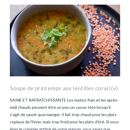
les lentilles vertes-vendee
repas d'été
repas de
printemps
salade d'endives
salade de lentilles vertes
taboulé
taboulé et lentilles
vertes
Soupe de printemps aux lentilles corail (v)
SAINE ET RAFRAÎCHISSANTE Les matins frais et les après-
midi chauds peuvent être un peu un casse-tête lorsqu’il
s’agit de savoir quoi manger. Il fait trop chaud pour les plats
copieux de l’hiver, mais trop froid pour les plats d’été. Si vous
êtes le cuisinier attitré de votre maison, vous savez que