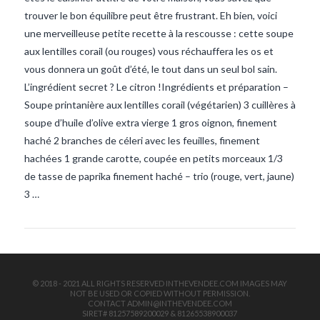
trouver le bon équilibre peut être frustrant. Eh bien, voici
une merveilleuse petite recette à la rescousse : cette soupe
aux lentilles corail (ou rouges) vous réchauffera les os et
vous donnera un goût d’été, le tout dans un seul bol sain.
L’ingrédient secret ? Le citron !Ingrédients et préparation –
Soupe printanière aux lentilles corail (végétarien) 3 cuillères à
soupe d’huile d’olive extra vierge 1 gros oignon, finement
VIEW POST
haché 2 branches de céleri avec les feuilles, finement
hachées 1 grande carotte, coupée en petits morceaux 1/3
de tasse de paprika finement haché – trio (rouge, vert, jaune)
3 …
© 2018 - 2021 ALL RIGHTS RESERVED INTHEVENDEE.COM IMAGES MAY
NOT BE USED OR COPIED WITHOUT PERMISSION.
CONTACT ADMIN@INTHEVENDEE.COM
SIRET# 81257589200029 & 81265538900037