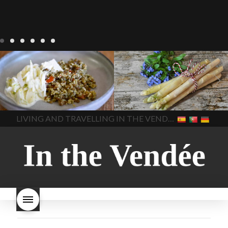
Notre cuisine
agriculture-
Notre cuisine
asperges
vendee
comment cuisiner
asperges-a-la-flamande
les lentilles vertes
cuisine-
asperges-blanches
vendue
cuisiner en France
asperges-pour-le-petit-
cuisiner-avec-des-
déjeuner
asperges-
In The Vendee
In The Vendee
ingrédients-vendus
saisonnières
asperges-
cultures-vendues-lentilles
la
sauce-crème
asperges-
LIVING AND TRAVELLING IN THE VENDÉE
cuisine au printemps
la
soup
carbonara-
cuisine avec les lentilles
la
végétarienne
cuisine
cuisine en France
la cuisine
régionale
cuisine
en vacances
lentilles vertes
saisonnière
cuisine-locale
lentilles vertes et boulgour
cuisine-maison européenne
lentilles vertes-vendues
les
cuisine-maison-france
endives de cuisine
les
european-cuisine
recettes
lentilles vertes font-elles
spaghetti-carbonara-
grossir
les lentilles vertes
végétarien
Vendee
witte-
sont-elles bonnes pour la
asperges
santé
les lentilles vertes
sont-elles bonnes pour vous