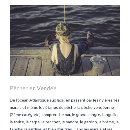
les lentilles vertes-vendee
repas d'été
repas de
printemps
salade d'endives
salade de lentilles vertes
taboulé
taboulé et lentilles
vertes
Pêcher en Vendée
De l’océan Atlantique aux lacs, en passant par les rivières, les
marais et même les étangs de pêche, la pêche vendéenne
(2ème catégorie) comprend le bar, le grand congre, l’anguille,
la truite, la carpe, le brochet, le sandre, le gardon, la brème, la
tanche, la sardine, et bien d’autres. Dans les marais et les