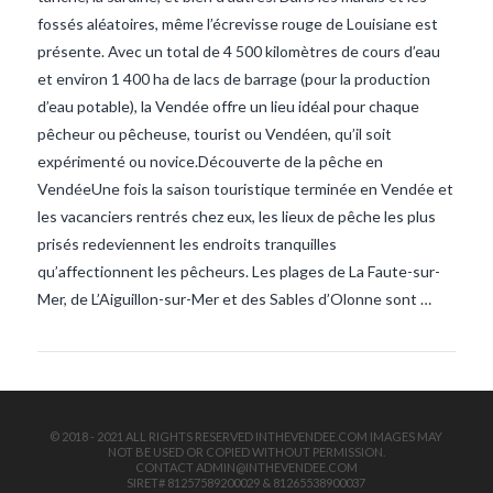
fossés aléatoires, même l’écrevisse rouge de Louisiane est
présente. Avec un total de 4 500 kilomètres de cours d’eau
et environ 1 400 ha de lacs de barrage (pour la production
d’eau potable), la Vendée offre un lieu idéal pour chaque
pêcheur ou pêcheuse, tourist ou Vendéen, qu’il soit
expérimenté ou novice.Découverte de la pêche en
VendéeUne fois la saison touristique terminée en Vendée et
VIEW POST
les vacanciers rentrés chez eux, les lieux de pêche les plus
prisés redeviennent les endroits tranquilles
qu’affectionnent les pêcheurs. Les plages de La Faute-sur-
Mer, de L’Aiguillon-sur-Mer et des Sables d’Olonne sont …
© 2018 - 2021 ALL RIGHTS RESERVED INTHEVENDEE.COM IMAGES MAY
NOT BE USED OR COPIED WITHOUT PERMISSION.
CONTACT ADMIN@INTHEVENDEE.COM
SIRET# 81257589200029 & 81265538900037