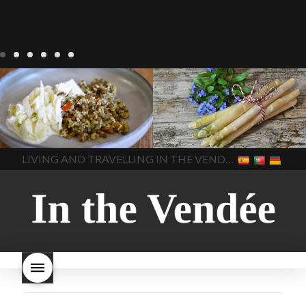
Notre cuisine
agriculture-
Notre cuisine
asperges
vendee
comment cuisiner
asperges-a-la-flamande
les lentilles vertes
cuisine-
asperges-blanches
vendue
cuisiner en France
asperges-pour-le-petit-
cuisiner-avec-des-
déjeuner
asperges-
In The Vendee
In The Vendee
ingrédients-vendus
saisonnières
asperges-
cultures-vendues-lentilles
la
sauce-crème
asperges-
LIVING AND TRAVELLING IN THE VENDÉE
cuisine au printemps
la
soup
carbonara-
cuisine avec les lentilles
la
végétarienne
cuisine
cuisine en France
la cuisine
régionale
cuisine
en vacances
lentilles vertes
saisonnière
cuisine-locale
lentilles vertes et boulgour
cuisine-maison européenne
lentilles vertes-vendues
les
cuisine-maison-france
endives de cuisine
les
european-cuisine
recettes
lentilles vertes font-elles
spaghetti-carbonara-
grossir
les lentilles vertes
végétarien
Vendee
witte-
sont-elles bonnes pour la
asperges
santé
les lentilles vertes
sont-elles bonnes pour vous