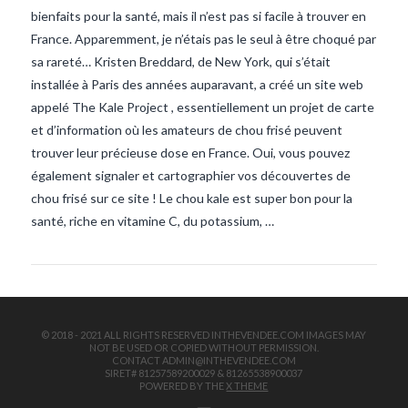
bienfaits pour la santé, mais il n’est pas si facile à trouver en
France. Apparemment, je n’étais pas le seul à être choqué par
sa rareté… Kristen Breddard, de New York, qui s’était
installée à Paris des années auparavant, a créé un site web
appelé The Kale Project , essentiellement un projet de carte
et d’information où les amateurs de chou frisé peuvent
trouver leur précieuse dose en France. Oui, vous pouvez
VIEW POST
également signaler et cartographier vos découvertes de
chou frisé sur ce site ! Le chou kale est super bon pour la
santé, riche en vitamine C, du potassium, …
© 2018 - 2021 ALL RIGHTS RESERVED INTHEVENDEE.COM IMAGES MAY
NOT BE USED OR COPIED WITHOUT PERMISSION.
CONTACT ADMIN@INTHEVENDEE.COM
SIRET# 81257589200029 & 81265538900037
POWERED BY THE
X THEME