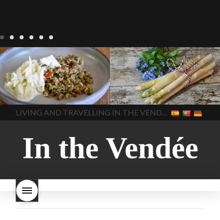
Notre cuisine
agriculture-
Notre cuisine
asperges
vendee
comment cuisiner
asperges-a-la-flamande
les lentilles vertes
cuisine-
asperges-blanches
vendue
cuisiner en France
asperges-pour-le-petit-
cuisiner-avec-des-
déjeuner
asperges-
In The Vendee
In The Vendee
ingrédients-vendus
saisonnières
asperges-
cultures-vendues-lentilles
la
sauce-crème
asperges-
LIVING AND TRAVELLING IN THE VENDÉE
cuisine au printemps
la
soup
carbonara-
cuisine avec les lentilles
la
végétarienne
cuisine
cuisine en France
la cuisine
régionale
cuisine
en vacances
lentilles vertes
saisonnière
cuisine-locale
lentilles vertes et boulgour
cuisine-maison européenne
lentilles vertes-vendues
les
cuisine-maison-france
endives de cuisine
les
european-cuisine
recettes
lentilles vertes font-elles
spaghetti-carbonara-
grossir
les lentilles vertes
végétarien
Vendee
witte-
sont-elles bonnes pour la
asperges
santé
les lentilles vertes
sont-elles bonnes pour vous
les lentilles vertes-vendee