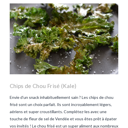
repas d'été
repas de
printemps
salade d'endives
salade de lentilles vertes
taboulé
taboulé et lentilles
vertes
Chips de Chou Frisé (Kale)
Envie d’un snack inhabituellement sain ? Les chips de chou
frisé sont un choix parfait. Ils sont incroyablement légers,
aériens et super croustillants. Complétez-les avec une
touche de fleur de sel de Vendée et vous êtes prêt à épater
vos invités ! Le chou frisé est un super aliment aux nombreux