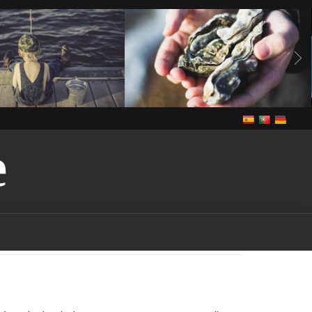
E
Vivre
anguilles
Notre cuisine
Vivre
de grande congère
de grande congère-
guilles-vendee
bass
ee
brème
brème-
rochet
brochet-vendee
endee
In The Vendee
pe-vendee
écrevisses
Louisiane
gardon
endee
Louisiana-red-
endee
marais
marais-
tention-licence-pêche-
puis-je obtenir une licence
n france
où puis-je
s la vendee
Pêche
pêche
endee
pêche dans les
ndee
pêche dans les lacs-
che dans les rivières-
êche-vendee
permis de
rance
permis de pêche-
ut-on pêcher dans le
ut-on pêcher sans permis
quels sont les poissons
à être pêchés dans la
udd
rudd-vendee
sandre