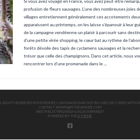
Si vous avez voyagé en France, vous avez peut-être remarq
sandre-ve
vendee
ta
profusion de fleurs sauvages. L’une des nombreuses joies de
truite
tru
villages entretiennent généralement ces accotements deux ou
apparaissent au printemps, on les laisse s’épanouir à leur g
de la campagne vendéenne un plaisir à parcourir sans destin
d’une petite virée shopping, le cœur bat au rythme de l’abo
forêts dévoile des tapis de cyclamens sauvages et la recher
trésor que celle des champignons. Dans cet article, nous 
rencontrer lors d’une promenade dans le …
 ALL RIGHTS RESERVED INTHEVENDEE.COM IMAGES MAY NOT BE USED OR COPIED WITHO
CONTACT ADMIN@INTHEVENDEE.COM
SIRET# 81257589200029 & 81265538900037
POWERED BY THE
X THEME