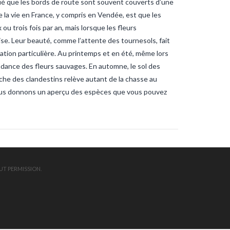
ué que les bords de route sont souvent couverts d’une
ndee
sardines
sardines-
nche
tanche-vendee
 la vie en France, y compris en Vendée, est que les
ite-vendee
vendee-pêche
 trois fois par an, mais lorsque les fleurs
uise. Leur beauté, comme l’attente des tournesols, fait
ation particulière. Au printemps et en été, même lors
ndance des fleurs sauvages. En automne, le sol des
che des clandestins relève autant de la chasse au
vous donnons un aperçu des espèces que vous pouvez
UT PERMISSION.