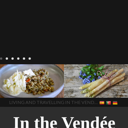
Notre cuisine
agriculture-
Notre cuisine
asperges
vendee
comment cuisiner
asperges-a-la-flamande
les lentilles vertes
cuisine-
asperges-blanches
vendue
cuisiner en France
asperges-pour-le-petit-
cuisiner-avec-des-
déjeuner
asperges-
In The Vendee
In The Vendee
ingrédients-vendus
saisonnières
asperges-
cultures-vendues-lentilles
la
sauce-crème
asperges-
LIVING AND TRAVELLING IN THE VENDÉE
cuisine au printemps
la
soup
carbonara-
cuisine avec les lentilles
la
végétarienne
cuisine
cuisine en France
la cuisine
régionale
cuisine
en vacances
lentilles vertes
saisonnière
cuisine-locale
lentilles vertes et boulgour
cuisine-maison européenne