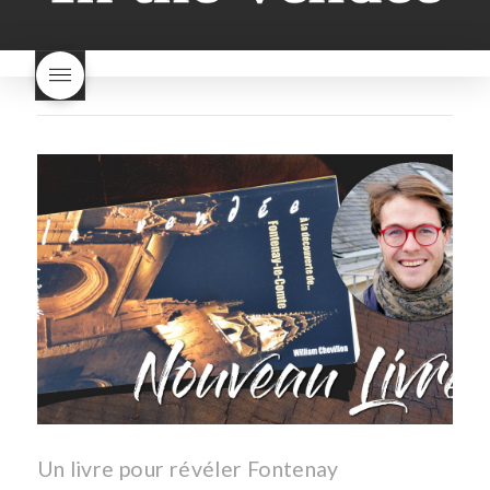
lentilles vertes-vendues
les
cuisine-maison-france
endives de cuisine
les
european-cuisine
recettes
lentilles vertes font-elles
spaghetti-carbonara-
grossir
les lentilles vertes
végétarien
Vendee
witte-
sont-elles bonnes pour la
asperges
santé
les lentilles vertes
sont-elles bonnes pour vous
les lentilles vertes-vendee
repas d'été
repas de
printemps
salade d'endives
salade de lentilles vertes
taboulé
taboulé et lentilles
vertes
Un livre pour révéler Fontenay