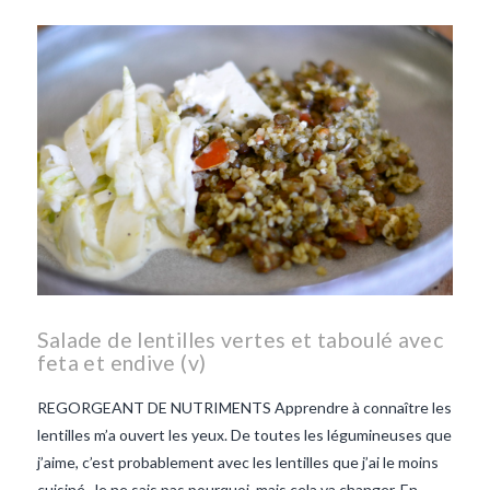
les lentilles vertes-vendee
repas d'été
repas de
printemps
salade d'endives
salade de lentilles vertes
taboulé
taboulé et lentilles
vertes
Salade de lentilles vertes et taboulé avec
feta et endive (v)
REGORGEANT DE NUTRIMENTS Apprendre à connaître les
lentilles m’a ouvert les yeux. De toutes les légumineuses que
j’aime, c’est probablement avec les lentilles que j’ai le moins
cuisiné. Je ne sais pas pourquoi, mais cela va changer. En