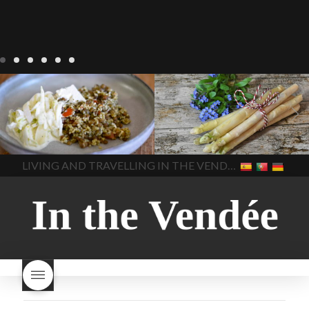
Notre cuisine
agriculture-
Notre cuisine
asperges
vendee
comment cuisiner
asperges-a-la-flamande
les lentilles vertes
cuisine-
asperges-blanches
vendue
cuisiner en France
asperges-pour-le-petit-
cuisiner-avec-des-
déjeuner
asperges-
In The Vendee
In The Vendee
ingrédients-vendus
saisonnières
asperges-
cultures-vendues-lentilles
la
sauce-crème
asperges-
LIVING AND TRAVELLING IN THE VENDÉE
cuisine au printemps
la
soup
carbonara-
cuisine avec les lentilles
la
végétarienne
cuisine
cuisine en France
la cuisine
régionale
cuisine
en vacances
lentilles vertes
saisonnière
cuisine-locale
lentilles vertes et boulgour
cuisine-maison européenne
lentilles vertes-vendues
les
cuisine-maison-france
endives de cuisine
les
european-cuisine
recettes
lentilles vertes font-elles
spaghetti-carbonara-
grossir
les lentilles vertes
végétarien
Vendee
witte-
sont-elles bonnes pour la
asperges
santé
les lentilles vertes
sont-elles bonnes pour vous