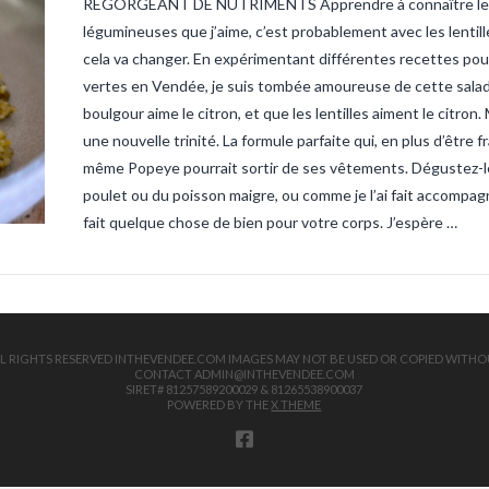
REGORGEANT DE NUTRIMENTS Apprendre à connaître les len
sandre-ve
vendee
ta
légumineuses que j’aime, c’est probablement avec les lentille
truite
tru
cela va changer. En expérimentant différentes recettes pour c
vertes en Vendée, je suis tombée amoureuse de cette salade
boulgour aime le citron, et que les lentilles aiment le citro
une nouvelle trinité. La formule parfaite qui, en plus d’être 
même Popeye pourrait sortir de ses vêtements. Dégustez-le p
poulet ou du poisson maigre, ou comme je l’ai fait accompa
fait quelque chose de bien pour votre corps. J’espère …
 ALL RIGHTS RESERVED INTHEVENDEE.COM IMAGES MAY NOT BE USED OR COPIED WITHO
CONTACT ADMIN@INTHEVENDEE.COM
SIRET# 81257589200029 & 81265538900037
POWERED BY THE
X THEME