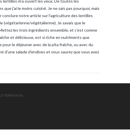
tilles m’a ouvert les yeux. De toutes les
ndee
sardines
sardines-
nche
tanche-vendee
s que j’ai le moins cuisiné. Je ne sais pas pourquoi, mais
ite-vendee
vendee-pêche
onclure notre article sur l’agriculture des lentilles
 (végétarienne/végétalienne). Je savais que le
n. Mettez les trois ingrédients ensemble, et c’est comme
fraîche et délicieuse, est si riche en nutriments que
our le déjeuner avec de la pita fraîche, ou avec du
gné d’une salade d’endives et vous saurez que vous avez
UT PERMISSION.