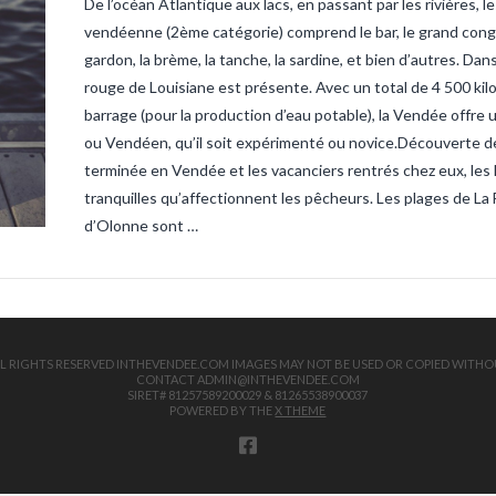
De l’océan Atlantique aux lacs, en passant par les rivières,
sandre-ve
vendee
ta
vendéenne (2ème catégorie) comprend le bar, le grand congre, l
truite
tru
gardon, la brème, la tanche, la sardine, et bien d’autres. Dan
rouge de Louisiane est présente. Avec un total de 4 500 kil
barrage (pour la production d’eau potable), la Vendée offre
ou Vendéen, qu’il soit expérimenté ou novice.Découverte de
terminée en Vendée et les vacanciers rentrés chez eux, les 
tranquilles qu’affectionnent les pêcheurs. Les plages de La 
d’Olonne sont …
 ALL RIGHTS RESERVED INTHEVENDEE.COM IMAGES MAY NOT BE USED OR COPIED WITHO
CONTACT ADMIN@INTHEVENDEE.COM
SIRET# 81257589200029 & 81265538900037
POWERED BY THE
X THEME