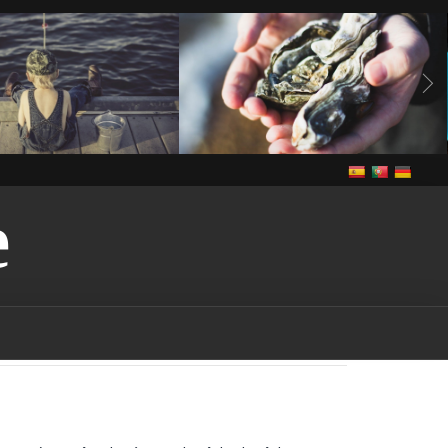
E
Vivre
anguilles
Notre cuisine
Vivre
de grande congère
de grande congère-
guilles-vendee
bass
ee
brème
brème-
rochet
brochet-vendee
endee
In The Vendee
pe-vendee
écrevisses
Louisiane
gardon
endee
Louisiana-red-
endee
marais
marais-
tention-licence-pêche-
puis-je obtenir une licence
n france
où puis-je
s la vendee
Pêche
pêche
endee
pêche dans les
ndee
pêche dans les lacs-
che dans les rivières-
êche-vendee
permis de
rance
permis de pêche-
ut-on pêcher dans le
ut-on pêcher sans permis
quels sont les poissons
à être pêchés dans la
udd
rudd-vendee
sandre