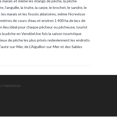
 les marais et même les étangs de pêche, la pêche
ndee
sardines
sardines-
nche
tanche-vendee
’anguille, la truite, la carpe, le brochet, le sandre, le
ite-vendee
vendee-pêche
s les marais et les fossés aléatoires, même l’écrevisse
omètres de cours d’eau et environ 1 400 ha de lacs de
 un lieu idéal pour chaque pêcheur ou pêcheuse, tourist
 la pêche en VendéeUne fois la saison touristique
lieux de pêche les plus prisés redeviennent les endroits
Faute-sur-Mer, de L’Aiguillon-sur-Mer et des Sables
UT PERMISSION.