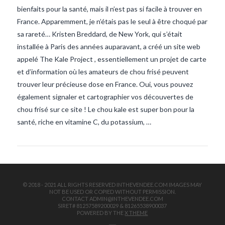
bienfaits pour la santé, mais il n’est pas si facile à trouver en
France. Apparemment, je n’étais pas le seul à être choqué par
sa rareté… Kristen Breddard, de New York, qui s’était
installée à Paris des années auparavant, a créé un site web
appelé The Kale Project , essentiellement un projet de carte
et d’information où les amateurs de chou frisé peuvent
trouver leur précieuse dose en France. Oui, vous pouvez
VIEW POST
également signaler et cartographier vos découvertes de
chou frisé sur ce site ! Le chou kale est super bon pour la
santé, riche en vitamine C, du potassium, …
© 2018 - 2021 ALL RIGHTS RESERVED INTHEVENDEE.COM IMAGES MAY
NOT BE USED OR COPIED WITHOUT PERMISSION.
CONTACT ADMIN@INTHEVENDEE.COM
SIRET# 81257589200029 & 81265538900037
POWERED BY THE
X THEME