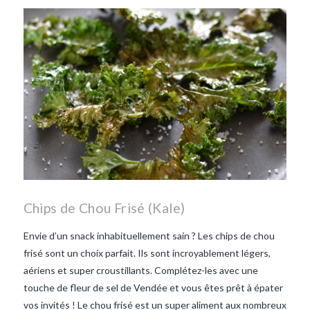
repas d'été
repas de
printemps
salade d'endives
salade de lentilles vertes
taboulé
taboulé et lentilles
vertes
Chips de Chou Frisé (Kale)
Envie d’un snack inhabituellement sain ? Les chips de chou
frisé sont un choix parfait. Ils sont incroyablement légers,
aériens et super croustillants. Complétez-les avec une
touche de fleur de sel de Vendée et vous êtes prêt à épater
vos invités ! Le chou frisé est un super aliment aux nombreux