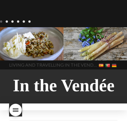
Notre cuisine
agriculture-
Notre cuisine
asperges
vendee
comment cuisiner
asperges-a-la-flamande
les lentilles vertes
cuisine-
asperges-blanches
vendue
cuisiner en France
asperges-pour-le-petit-
cuisiner-avec-des-
déjeuner
asperges-
In The Vendee
In The Vendee
ingrédients-vendus
saisonnières
asperges-
cultures-vendues-lentilles
la
sauce-crème
asperges-
LIVING AND TRAVELLING IN THE VENDÉE
cuisine au printemps
la
soup
carbonara-
cuisine avec les lentilles
la
végétarienne
cuisine
cuisine en France
la cuisine
régionale
cuisine
en vacances
lentilles vertes
saisonnière
cuisine-locale
lentilles vertes et boulgour
cuisine-maison européenne
lentilles vertes-vendues
les
cuisine-maison-france
endives de cuisine
les
european-cuisine
recettes
lentilles vertes font-elles
spaghetti-carbonara-
grossir
les lentilles vertes
végétarien
Vendee
witte-
sont-elles bonnes pour la
asperges
santé
les lentilles vertes
sont-elles bonnes pour vous
les lentilles vertes-vendee