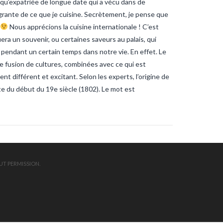
qu’expatriée de longue date qui a vécu dans de
ndee
sardines
sardines-
nche
tanche-vendee
égrante de ce que je cuisine. Secrètement, je pense que
ite-vendee
vendee-pêche
n
Nous apprécions la cuisine internationale ! C’est
era un souvenir, ou certaines saveurs au palais, qui
 pendant un certain temps dans notre vie. En effet. Le
 fusion de cultures, combinées avec ce qui est
t différent et excitant. Selon les experts, l’origine de
te du début du 19e siècle (1802). Le mot est
UT PERMISSION.