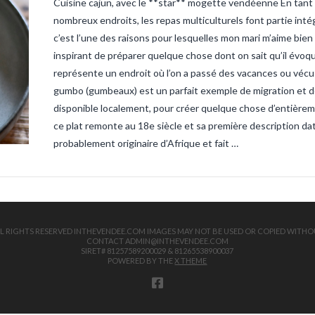
Cuisine cajun, avec le **star** mogette vendéenne En tant 
sandre-ve
vendee
ta
nombreux endroits, les repas multiculturels font partie int
truite
tru
c’est l’une des raisons pour lesquelles mon mari m’aime bie
inspirant de préparer quelque chose dont on sait qu’il évoqu
représente un endroit où l’on a passé des vacances ou vécu
gumbo (gumbeaux) est un parfait exemple de migration et de
disponible localement, pour créer quelque chose d’entièremen
ce plat remonte au 18e siècle et sa première description da
probablement originaire d’Afrique et fait …
 ALL RIGHTS RESERVED INTHEVENDEE.COM IMAGES MAY NOT BE USED OR COPIED WITHO
CONTACT ADMIN@INTHEVENDEE.COM
SIRET# 81257589200029 & 81265538900037
POWERED BY THE
X THEME