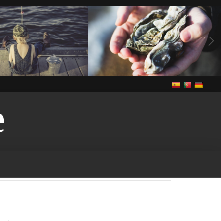
E
Vivre
anguilles
Notre cuisine
Vivre
de grande congère
de grande congère-
guilles-vendee
bass
ee
brème
brème-
rochet
brochet-vendee
endee
In The Vendee
pe-vendee
écrevisses
Louisiane
gardon
endee
Louisiana-red-
endee
marais
marais-
tention-licence-pêche-
puis-je obtenir une licence
n france
où puis-je
s la vendee
Pêche
pêche
endee
pêche dans les
ndee
pêche dans les lacs-
che dans les rivières-
êche-vendee
permis de
rance
permis de pêche-
ut-on pêcher dans le
ut-on pêcher sans permis
quels sont les poissons
à être pêchés dans la
udd
rudd-vendee
sandre