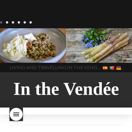
Notre cuisine
agriculture-
Notre cuisine
asperges
vendee
comment cuisiner
asperges-a-la-flamande
les lentilles vertes
cuisine-
asperges-blanches
vendue
cuisiner en France
asperges-pour-le-petit-
cuisiner-avec-des-
déjeuner
asperges-
In The Vendee
In The Vendee
ingrédients-vendus
saisonnières
asperges-
cultures-vendues-lentilles
la
sauce-crème
asperges-
LIVING AND TRAVELLING IN THE VENDÉE
cuisine au printemps
la
soup
carbonara-
cuisine avec les lentilles
la
végétarienne
cuisine
cuisine en France
la cuisine
régionale
cuisine
en vacances
lentilles vertes
saisonnière
cuisine-locale
lentilles vertes et boulgour
cuisine-maison européenne
lentilles vertes-vendues
les
cuisine-maison-france
endives de cuisine
les
european-cuisine
recettes
lentilles vertes font-elles
spaghetti-carbonara-
grossir
les lentilles vertes
végétarien
Vendee
witte-
sont-elles bonnes pour la
asperges
santé
les lentilles vertes
sont-elles bonnes pour vous
les lentilles vertes-vendee