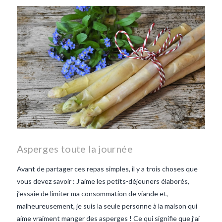
repas d'été
repas de
printemps
salade d'endives
salade de lentilles vertes
taboulé
taboulé et lentilles
vertes
Asperges toute la journée
Avant de partager ces repas simples, il y a trois choses que
vous devez savoir : J’aime les petits-déjeuners élaborés,
j’essaie de limiter ma consommation de viande et,
malheureusement, je suis la seule personne à la maison qui
aime vraiment manger des asperges ! Ce qui signifie que j’ai