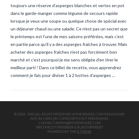
toujours une réserve d’asperges blanches et vertes en pot
dans le garde-manger comme légume de secours rapide
lorsque je veux une soupe ou quelque chose de spécial avec
un déjeuner chaud ou une salade. Ce n’est pas un secret que
le printemps est l’une de mes saisons préférées, mais c’est
en partie parce qu’il y a des asperges fraîches à trouver. Mais
acheter des asperges fraîches n’est pas forcément bon
VIEW POST
marché et c’est pourquoi je me sens obligée d’en tirer le
meilleur parti ! Dans ce billet de recette, vous apprendrez
comment je fais pour diviser 1 à 2 bottes d’asperges …
© 2018 - 2021 ALL RIGHTS RESERVED INTHEVENDEE.COM IMAGES MAY
NOT BE USED OR COPIED WITHOUT PERMISSION.
CONTACT ADMIN@INTHEVENDEE.COM
SIRET# 81257589200029 & 81265538900037
POWERED BY THE
X THEME