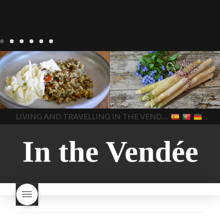
Notre cuisine
agriculture-
Notre cuisine
asperges
vendee
comment cuisiner
asperges-a-la-flamande
les lentilles vertes
cuisine-
asperges-blanches
vendue
cuisiner en France
asperges-pour-le-petit-
cuisiner-avec-des-
déjeuner
asperges-
In The Vendee
In The Vendee
ingrédients-vendus
saisonnières
asperges-
cultures-vendues-lentilles
la
sauce-crème
asperges-
LIVING AND TRAVELLING IN THE VENDÉE
cuisine au printemps
la
soup
carbonara-
cuisine avec les lentilles
la
végétarienne
cuisine
cuisine en France
la cuisine
régionale
cuisine
en vacances
lentilles vertes
saisonnière
cuisine-locale
lentilles vertes et boulgour
cuisine-maison européenne
lentilles vertes-vendues
les
cuisine-maison-france
endives de cuisine
les
european-cuisine
recettes
lentilles vertes font-elles
spaghetti-carbonara-
grossir
les lentilles vertes
végétarien
Vendee
witte-
sont-elles bonnes pour la
asperges
santé
les lentilles vertes
sont-elles bonnes pour vous