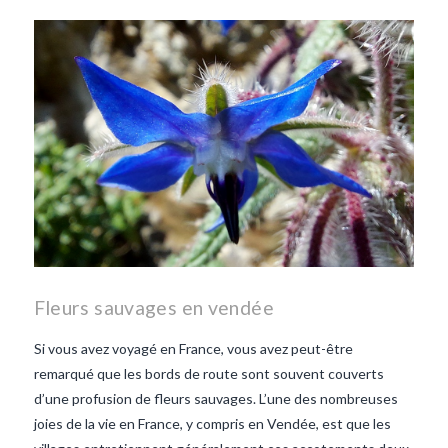
les lentilles vertes-vendee
repas d'été
repas de
printemps
salade d'endives
salade de lentilles vertes
taboulé
taboulé et lentilles
vertes
Fleurs sauvages en vendée
Si vous avez voyagé en France, vous avez peut-être
remarqué que les bords de route sont souvent couverts
d’une profusion de fleurs sauvages. L’une des nombreuses
joies de la vie en France, y compris en Vendée, est que les