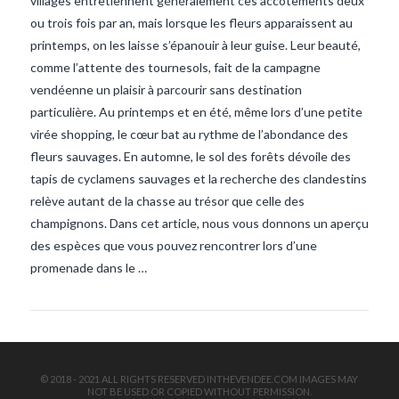
villages entretiennent généralement ces accotements deux
ou trois fois par an, mais lorsque les fleurs apparaissent au
printemps, on les laisse s’épanouir à leur guise. Leur beauté,
comme l’attente des tournesols, fait de la campagne
vendéenne un plaisir à parcourir sans destination
particulière. Au printemps et en été, même lors d’une petite
virée shopping, le cœur bat au rythme de l’abondance des
fleurs sauvages. En automne, le sol des forêts dévoile des
VIEW POST
tapis de cyclamens sauvages et la recherche des clandestins
relève autant de la chasse au trésor que celle des
champignons. Dans cet article, nous vous donnons un aperçu
des espèces que vous pouvez rencontrer lors d’une
promenade dans le …
© 2018 - 2021 ALL RIGHTS RESERVED INTHEVENDEE.COM IMAGES MAY
NOT BE USED OR COPIED WITHOUT PERMISSION.