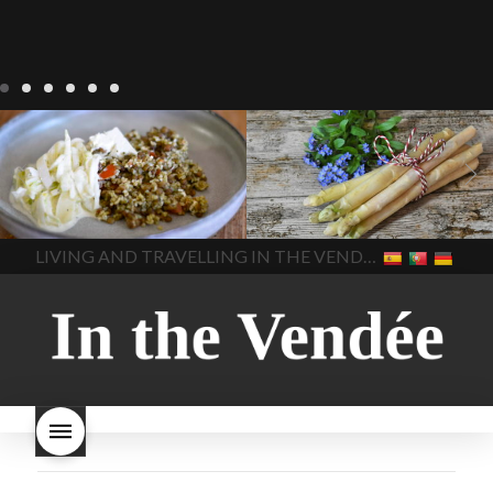
Notre cuisine
agriculture-
Notre cuisine
asperges
vendee
comment cuisiner
asperges-a-la-flamande
les lentilles vertes
cuisine-
asperges-blanches
vendue
cuisiner en France
asperges-pour-le-petit-
cuisiner-avec-des-
déjeuner
asperges-
In The Vendee
In The Vendee
ingrédients-vendus
saisonnières
asperges-
cultures-vendues-lentilles
la
sauce-crème
asperges-
LIVING AND TRAVELLING IN THE VENDÉE
cuisine au printemps
la
soup
carbonara-
cuisine avec les lentilles
la
végétarienne
cuisine
cuisine en France
la cuisine
régionale
cuisine
en vacances
lentilles vertes
saisonnière
cuisine-locale
lentilles vertes et boulgour
cuisine-maison européenne
lentilles vertes-vendues
les
cuisine-maison-france
endives de cuisine
les
european-cuisine
recettes
lentilles vertes font-elles
spaghetti-carbonara-
grossir
les lentilles vertes
végétarien
Vendee
witte-
sont-elles bonnes pour la
asperges
santé
les lentilles vertes
sont-elles bonnes pour vous