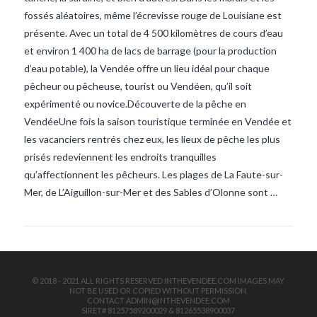
fossés aléatoires, même l’écrevisse rouge de Louisiane est
présente. Avec un total de 4 500 kilomètres de cours d’eau
et environ 1 400 ha de lacs de barrage (pour la production
d’eau potable), la Vendée offre un lieu idéal pour chaque
pêcheur ou pêcheuse, tourist ou Vendéen, qu’il soit
expérimenté ou novice.Découverte de la pêche en
VendéeUne fois la saison touristique terminée en Vendée et
VIEW POST
les vacanciers rentrés chez eux, les lieux de pêche les plus
prisés redeviennent les endroits tranquilles
qu’affectionnent les pêcheurs. Les plages de La Faute-sur-
Mer, de L’Aiguillon-sur-Mer et des Sables d’Olonne sont …
© 2018 - 2021 ALL RIGHTS RESERVED INTHEVENDEE.COM IMAGES MAY
NOT BE USED OR COPIED WITHOUT PERMISSION.
CONTACT ADMIN@INTHEVENDEE.COM
SIRET# 81257589200029 & 81265538900037