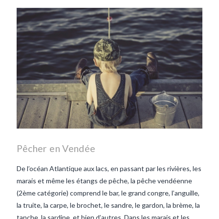
les lentilles vertes-vendee
repas d'été
repas de
printemps
salade d'endives
salade de lentilles vertes
taboulé
taboulé et lentilles
vertes
Pêcher en Vendée
De l’océan Atlantique aux lacs, en passant par les rivières, les
marais et même les étangs de pêche, la pêche vendéenne
(2ème catégorie) comprend le bar, le grand congre, l’anguille,
la truite, la carpe, le brochet, le sandre, le gardon, la brème, la
tanche, la sardine, et bien d’autres. Dans les marais et les