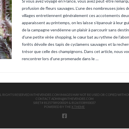
Si vous avez voyagé en France, vous avez peut-être remarq
sandre-ve
vendee
ta
profusion de fleurs sauvages. L’une des nombreuses joies de
truite
tru
villages entretiennent généralement ces accotements deux ou
apparaissent au printemps, on les laisse s’épanouir à leur g
de la campagne vendéenne un plaisir à parcourir sans destin
d’une petite virée shopping, le cœur bat au rythme de l’abo
forêts dévoile des tapis de cyclamens sauvages et la recher
trésor que celle des champignons. Dans cet article, nous 
rencontrer lors d’une promenade dans le …
 ALL RIGHTS RESERVED INTHEVENDEE.COM IMAGES MAY NOT BE USED OR COPIED WITHO
CONTACT ADMIN@INTHEVENDEE.COM
SIRET# 81257589200029 & 81265538900037
POWERED BY THE
X THEME