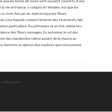
ué que les bords de route sont souvent couverts d’une
ndee
sardines
sardines-
nche
tanche-vendee
 la vie en France, y compris en Vendée, est que les
ite-vendee
vendee-pêche
 trois fois par an, mais lorsque les fleurs
uise. Leur beauté, comme l’attente des tournesols, fait
ation particulière. Au printemps et en été, même lors
ndance des fleurs sauvages. En automne, le sol des
che des clandestins relève autant de la chasse au
vous donnons un aperçu des espèces que vous pouvez
UT PERMISSION.