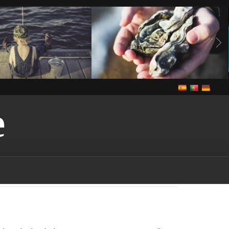
E
Vivre
anguilles
Notre cuisine
Vivre
de grande congère
de grande congère-
guilles-vendee
bass
ee
brème
brème-
rochet
brochet-vendee
endee
In The Vendee
pe-vendee
écrevisses
Louisiane
gardon
endee
Louisiana-red-
endee
marais
marais-
tention-licence-pêche-
puis-je obtenir une licence
n france
où puis-je
s la vendee
Pêche
pêche
endee
pêche dans les
ndee
pêche dans les lacs-
che dans les rivières-
êche-vendee
permis de
rance
permis de pêche-
ut-on pêcher dans le
ut-on pêcher sans permis
quels sont les poissons
à être pêchés dans la
udd
rudd-vendee
sandre