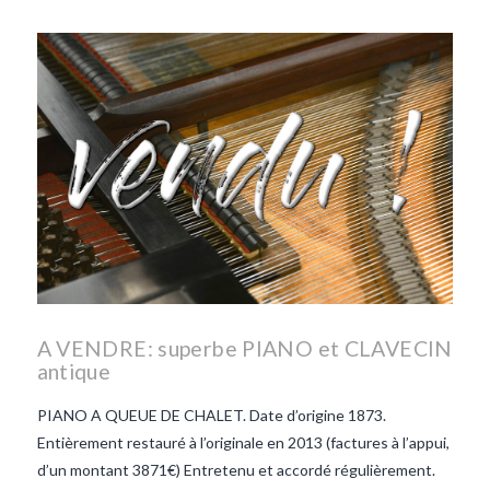
les lentilles vertes-vendee
repas d'été
repas de
printemps
salade d'endives
salade de lentilles vertes
taboulé
taboulé et lentilles
vertes
A VENDRE: superbe PIANO et CLAVECIN
antique
PIANO A QUEUE DE CHALET. Date d’origine 1873.
Entièrement restauré à l’originale en 2013 (factures à l’appui,
d’un montant 3871€) Entretenu et accordé régulièrement.