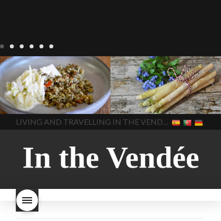
Notre cuisine
agriculture-
Notre cuisine
asperges
vendee
comment cuisiner
asperges-a-la-flamande
les lentilles vertes
cuisine-
asperges-blanches
vendue
cuisiner en France
asperges-pour-le-petit-
cuisiner-avec-des-
déjeuner
asperges-
In The Vendee
In The Vendee
ingrédients-vendus
saisonnières
asperges-
cultures-vendues-lentilles
la
sauce-crème
asperges-
LIVING AND TRAVELLING IN THE VENDÉE
cuisine au printemps
la
soup
carbonara-
cuisine avec les lentilles
la
végétarienne
cuisine
cuisine en France
la cuisine
régionale
cuisine
en vacances
lentilles vertes
saisonnière
cuisine-locale
lentilles vertes et boulgour
cuisine-maison européenne
lentilles vertes-vendues
les
cuisine-maison-france
endives de cuisine
les
european-cuisine
recettes
lentilles vertes font-elles
spaghetti-carbonara-
grossir
les lentilles vertes
végétarien
Vendee
witte-
sont-elles bonnes pour la
asperges
santé
les lentilles vertes
sont-elles bonnes pour vous