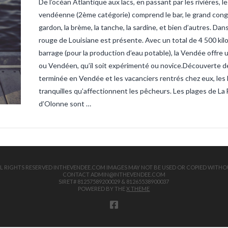
De l’océan Atlantique aux lacs, en passant par les rivières,
sandre-ve
vendee
ta
vendéenne (2ème catégorie) comprend le bar, le grand congre, l
truite
tru
gardon, la brème, la tanche, la sardine, et bien d’autres. Dan
rouge de Louisiane est présente. Avec un total de 4 500 kil
barrage (pour la production d’eau potable), la Vendée offre
ou Vendéen, qu’il soit expérimenté ou novice.Découverte de
terminée en Vendée et les vacanciers rentrés chez eux, les 
tranquilles qu’affectionnent les pêcheurs. Les plages de La 
d’Olonne sont …
 ALL RIGHTS RESERVED INTHEVENDEE.COM IMAGES MAY NOT BE USED OR COPIED WITHO
CONTACT ADMIN@INTHEVENDEE.COM
SIRET# 81257589200029 & 81265538900037
POWERED BY THE
X THEME