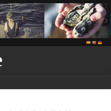
E
Vivre
anguilles
Notre cuisine
Vivre
de grande congère
de grande congère-
guilles-vendee
bass
ee
brème
brème-
rochet
brochet-vendee
endee
In The Vendee
pe-vendee
écrevisses
Louisiane
gardon
endee
Louisiana-red-
endee
marais
marais-
tention-licence-pêche-
puis-je obtenir une licence
n france
où puis-je
s la vendee
Pêche
pêche
endee
pêche dans les
ndee
pêche dans les lacs-
che dans les rivières-
êche-vendee
permis de
rance
permis de pêche-
ut-on pêcher dans le
ut-on pêcher sans permis
quels sont les poissons
à être pêchés dans la
udd
rudd-vendee
sandre