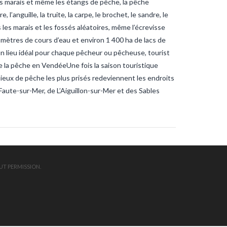
 les marais et même les étangs de pêche, la pêche
ndee
sardines
sardines-
nche
tanche-vendee
’anguille, la truite, la carpe, le brochet, le sandre, le
ite-vendee
vendee-pêche
s les marais et les fossés aléatoires, même l’écrevisse
omètres de cours d’eau et environ 1 400 ha de lacs de
 un lieu idéal pour chaque pêcheur ou pêcheuse, tourist
 la pêche en VendéeUne fois la saison touristique
lieux de pêche les plus prisés redeviennent les endroits
Faute-sur-Mer, de L’Aiguillon-sur-Mer et des Sables
UT PERMISSION.