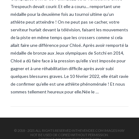
Trespeuch devait courir. Et elle a couru… remportant une
médaille pour la deuxième fois au tournoi ultime qu’un
athlète peut atteindre ! On ne peut pas se cacher, votre
serviteur hurlait devant la télévision, faisant les mouvements
de la piste en même temps que les crossers comme si cela
allait faire une différence pour Chloé. Après avoir remporté la
médaille de bronze aux Jeux olympiques de Sotchi en 2014,
VIEW POST
Chloé a dû faire face à la pression qu’elle s’est imposée pour
gagner et à une réhabilitation difficile après avoir subi
quelques blessures graves. Le 10 février 2022, elle était ravie
de confirmer qu’elle est une athlète phénoménale ! Et nous
sommes tellement heureux pour elle.Née le …
© 2018 - 2021 ALL RIGHTS RESERVED INTHEVENDEE.COM IMAGES MAY
NOT BE USED OR COPIED WITHOUT PERMISSION.