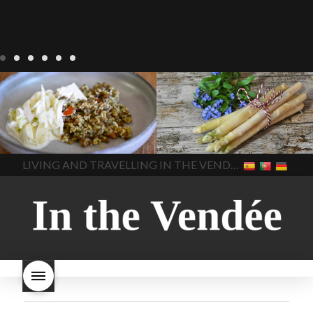
Notre cuisine
agriculture-
Notre cuisine
asperges
vendee
comment cuisiner
asperges-a-la-flamande
les lentilles vertes
cuisine-
asperges-blanches
vendue
cuisiner en France
asperges-pour-le-petit-
cuisiner-avec-des-
déjeuner
asperges-
In The Vendee
In The Vendee
ingrédients-vendus
saisonnières
asperges-
cultures-vendues-lentilles
la
sauce-crème
asperges-
LIVING AND TRAVELLING IN THE VENDÉE
cuisine au printemps
la
soup
carbonara-
cuisine avec les lentilles
la
végétarienne
cuisine
cuisine en France
la cuisine
régionale
cuisine
en vacances
lentilles vertes
saisonnière
cuisine-locale
lentilles vertes et boulgour
cuisine-maison européenne
lentilles vertes-vendues
les
cuisine-maison-france
endives de cuisine
les
european-cuisine
recettes
lentilles vertes font-elles
spaghetti-carbonara-
grossir
les lentilles vertes
végétarien
Vendee
witte-
sont-elles bonnes pour la
asperges
santé
les lentilles vertes
sont-elles bonnes pour vous