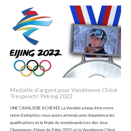
les lentilles vertes-vendee
repas d'été
repas de
printemps
salade d'endives
salade de lentilles vertes
taboulé
taboulé et lentilles
vertes
Medaille d’argent pour Vendéenne Chloé
Trespeuch! Peking 2022
UNE CAVALIERE ACHEVÉE La Vendée a beau être notre
terre d’adoption, nous avons attendu avec impatience les
qualifications et la finale du snowboardcross des Jeux
Olympiques d’hiver de Pékin 2022 où la Vendéenne Chloé