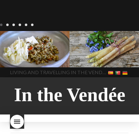
Notre cuisine
agriculture-
Notre cuisine
asperges
vendee
comment cuisiner
asperges-a-la-flamande
les lentilles vertes
cuisine-
asperges-blanches
vendue
cuisiner en France
asperges-pour-le-petit-
cuisiner-avec-des-
déjeuner
asperges-
In The Vendee
In The Vendee
ingrédients-vendus
saisonnières
asperges-
cultures-vendues-lentilles
la
sauce-crème
asperges-
LIVING AND TRAVELLING IN THE VENDÉE
cuisine au printemps
la
soup
carbonara-
cuisine avec les lentilles
la
végétarienne
cuisine
cuisine en France
la cuisine
régionale
cuisine
en vacances
lentilles vertes
saisonnière
cuisine-locale
lentilles vertes et boulgour
cuisine-maison européenne
lentilles vertes-vendues
les
cuisine-maison-france
endives de cuisine
les
european-cuisine
recettes
lentilles vertes font-elles
spaghetti-carbonara-
grossir
les lentilles vertes
végétarien
Vendee
witte-
sont-elles bonnes pour la
asperges
santé
les lentilles vertes
sont-elles bonnes pour vous