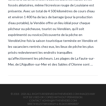
fossés aléatoires, même l’écrevisse rouge de Louisiane est
présente. Avec un total de 4 500 kilomètres de cours d’eau
et environ 1 400 ha de lacs de barrage (pour la production
d’eau potable), la Vendée offre un lieu idéal pour chaque
pêcheur ou pêcheuse, tourist ou Vendéen, qu’il soit
expérimenté ou novice.Découverte de la pêche en
VendéeUne fois la saison touristique terminée en Vendée et
VIEW POST
les vacanciers rentrés chez eux, les lieux de pêche les plus
prisés redeviennent les endroits tranquilles
qu’affectionnent les pêcheurs. Les plages de La Faute-sur-
Mer, de L’Aiguillon-sur-Mer et des Sables d’Olonne sont …
© 2018 - 2021 ALL RIGHTS RESERVED INTHEVENDEE.COM IMAGES MAY
NOT BE USED OR COPIED WITHOUT PERMISSION.
CONTACT ADMIN@INTHEVENDEE.COM
SIRET# 81257589200029 & 81265538900037