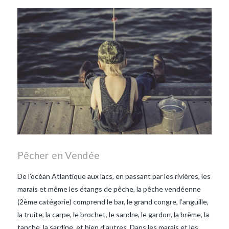
les lentilles vertes-vendee
repas d'été
repas de
printemps
salade d'endives
salade de lentilles vertes
taboulé
taboulé et lentilles
vertes
Pêcher en Vendée
De l’océan Atlantique aux lacs, en passant par les rivières, les
marais et même les étangs de pêche, la pêche vendéenne
(2ème catégorie) comprend le bar, le grand congre, l’anguille,
la truite, la carpe, le brochet, le sandre, le gardon, la brème, la
tanche, la sardine, et bien d’autres. Dans les marais et les