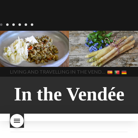
Notre cuisine
agriculture-
Notre cuisine
asperges
vendee
comment cuisiner
asperges-a-la-flamande
les lentilles vertes
cuisine-
asperges-blanches
vendue
cuisiner en France
asperges-pour-le-petit-
cuisiner-avec-des-
déjeuner
asperges-
In The Vendee
In The Vendee
ingrédients-vendus
saisonnières
asperges-
cultures-vendues-lentilles
la
sauce-crème
asperges-
LIVING AND TRAVELLING IN THE VENDÉE
cuisine au printemps
la
soup
carbonara-
cuisine avec les lentilles
la
végétarienne
cuisine
cuisine en France
la cuisine
régionale
cuisine
en vacances
lentilles vertes
saisonnière
cuisine-locale
lentilles vertes et boulgour
cuisine-maison européenne
lentilles vertes-vendues
les
cuisine-maison-france
endives de cuisine
les
european-cuisine
recettes
lentilles vertes font-elles
spaghetti-carbonara-
grossir
les lentilles vertes
végétarien
Vendee
witte-
sont-elles bonnes pour la
asperges
santé
les lentilles vertes
sont-elles bonnes pour vous