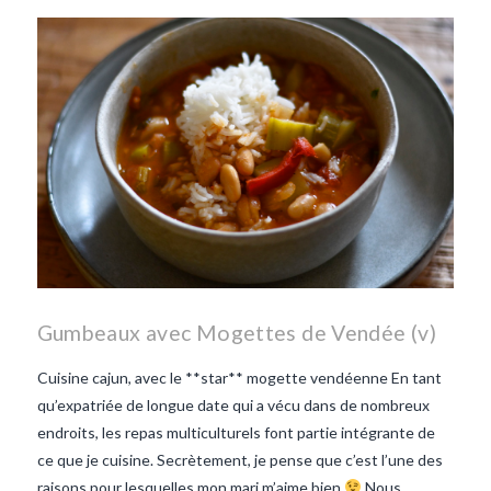
les lentilles vertes-vendee
repas d'été
repas de
printemps
salade d'endives
salade de lentilles vertes
taboulé
taboulé et lentilles
vertes
Gumbeaux avec Mogettes de Vendée (v)
Cuisine cajun, avec le **star** mogette vendéenne En tant
qu’expatriée de longue date qui a vécu dans de nombreux
endroits, les repas multiculturels font partie intégrante de
ce que je cuisine. Secrètement, je pense que c’est l’une des
raisons pour lesquelles mon mari m’aime bien
Nous