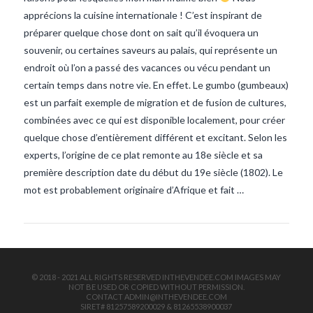
apprécions la cuisine internationale ! C’est inspirant de
préparer quelque chose dont on sait qu’il évoquera un
souvenir, ou certaines saveurs au palais, qui représente un
endroit où l’on a passé des vacances ou vécu pendant un
certain temps dans notre vie. En effet. Le gumbo (gumbeaux)
est un parfait exemple de migration et de fusion de cultures,
combinées avec ce qui est disponible localement, pour créer
VIEW POST
quelque chose d’entièrement différent et excitant. Selon les
experts, l’origine de ce plat remonte au 18e siècle et sa
première description date du début du 19e siècle (1802). Le
mot est probablement originaire d’Afrique et fait …
© 2018 - 2021 ALL RIGHTS RESERVED INTHEVENDEE.COM IMAGES MAY
NOT BE USED OR COPIED WITHOUT PERMISSION.
CONTACT ADMIN@INTHEVENDEE.COM
SIRET# 81257589200029 & 81265538900037