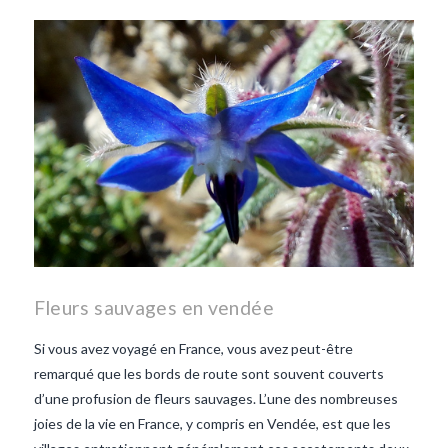
les lentilles vertes-vendee
repas d'été
repas de
printemps
salade d'endives
salade de lentilles vertes
taboulé
taboulé et lentilles
vertes
Fleurs sauvages en vendée
Si vous avez voyagé en France, vous avez peut-être
remarqué que les bords de route sont souvent couverts
d’une profusion de fleurs sauvages. L’une des nombreuses
joies de la vie en France, y compris en Vendée, est que les