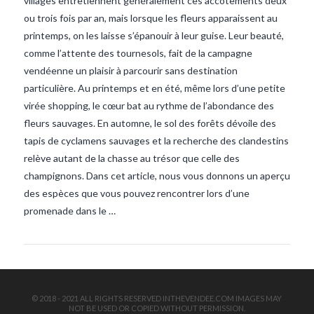
villages entretiennent généralement ces accotements deux
ou trois fois par an, mais lorsque les fleurs apparaissent au
printemps, on les laisse s’épanouir à leur guise. Leur beauté,
comme l’attente des tournesols, fait de la campagne
vendéenne un plaisir à parcourir sans destination
particulière. Au printemps et en été, même lors d’une petite
virée shopping, le cœur bat au rythme de l’abondance des
fleurs sauvages. En automne, le sol des forêts dévoile des
VIEW POST
tapis de cyclamens sauvages et la recherche des clandestins
relève autant de la chasse au trésor que celle des
champignons. Dans cet article, nous vous donnons un aperçu
des espèces que vous pouvez rencontrer lors d’une
promenade dans le …
© 2018 - 2021 ALL RIGHTS RESERVED INTHEVENDEE.COM IMAGES MAY
NOT BE USED OR COPIED WITHOUT PERMISSION.