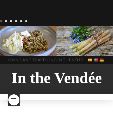
Notre cuisine
agriculture-
Notre cuisine
asperges
vendee
comment cuisiner
asperges-a-la-flamande
les lentilles vertes
cuisine-
asperges-blanches
vendue
cuisiner en France
asperges-pour-le-petit-
cuisiner-avec-des-
déjeuner
asperges-
In The Vendee
In The Vendee
ingrédients-vendus
saisonnières
asperges-
cultures-vendues-lentilles
la
sauce-crème
asperges-
LIVING AND TRAVELLING IN THE VENDÉE
cuisine au printemps
la
soup
carbonara-
cuisine avec les lentilles
la
végétarienne
cuisine
cuisine en France
la cuisine
régionale
cuisine
en vacances
lentilles vertes
saisonnière
cuisine-locale
lentilles vertes et boulgour
cuisine-maison européenne
lentilles vertes-vendues
les
cuisine-maison-france
endives de cuisine
les
european-cuisine
recettes
lentilles vertes font-elles
spaghetti-carbonara-
grossir
les lentilles vertes
végétarien
Vendee
witte-
sont-elles bonnes pour la
asperges
santé
les lentilles vertes
sont-elles bonnes pour vous