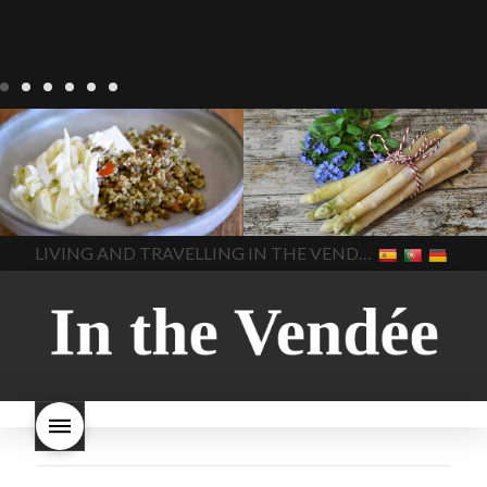
Notre cuisine
agriculture-
Notre cuisine
asperges
vendee
comment cuisiner
asperges-a-la-flamande
les lentilles vertes
cuisine-
asperges-blanches
vendue
cuisiner en France
asperges-pour-le-petit-
cuisiner-avec-des-
déjeuner
asperges-
In The Vendee
In The Vendee
ingrédients-vendus
saisonnières
asperges-
cultures-vendues-lentilles
la
sauce-crème
asperges-
LIVING AND TRAVELLING IN THE VENDÉE
cuisine au printemps
la
soup
carbonara-
cuisine avec les lentilles
la
végétarienne
cuisine
cuisine en France
la cuisine
régionale
cuisine
en vacances
lentilles vertes
saisonnière
cuisine-locale
lentilles vertes et boulgour
cuisine-maison européenne
lentilles vertes-vendues
les
cuisine-maison-france
endives de cuisine
les
european-cuisine
recettes
lentilles vertes font-elles
spaghetti-carbonara-
grossir
les lentilles vertes
végétarien
Vendee
witte-
sont-elles bonnes pour la
asperges
santé
les lentilles vertes
sont-elles bonnes pour vous