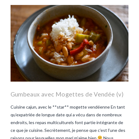
les lentilles vertes-vendee
repas d'été
repas de
printemps
salade d'endives
salade de lentilles vertes
taboulé
taboulé et lentilles
vertes
Gumbeaux avec Mogettes de Vendée (v)
Cuisine cajun, avec le **star** mogette vendéenne En tant
qu’expatriée de longue date qui a vécu dans de nombreux
endroits, les repas multiculturels font partie intégrante de
ce que je cuisine. Secrètement, je pense que c’est l’une des
raisons pour lesquelles mon mari m’aime bien
Nous