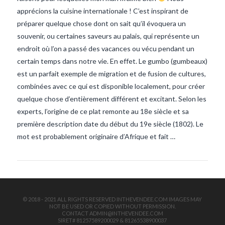
apprécions la cuisine internationale ! C’est inspirant de
préparer quelque chose dont on sait qu’il évoquera un
souvenir, ou certaines saveurs au palais, qui représente un
endroit où l’on a passé des vacances ou vécu pendant un
certain temps dans notre vie. En effet. Le gumbo (gumbeaux)
est un parfait exemple de migration et de fusion de cultures,
combinées avec ce qui est disponible localement, pour créer
VIEW POST
quelque chose d’entièrement différent et excitant. Selon les
experts, l’origine de ce plat remonte au 18e siècle et sa
première description date du début du 19e siècle (1802). Le
mot est probablement originaire d’Afrique et fait …
© 2018 - 2021 ALL RIGHTS RESERVED INTHEVENDEE.COM IMAGES MAY
NOT BE USED OR COPIED WITHOUT PERMISSION.
CONTACT ADMIN@INTHEVENDEE.COM
SIRET# 81257589200029 & 81265538900037