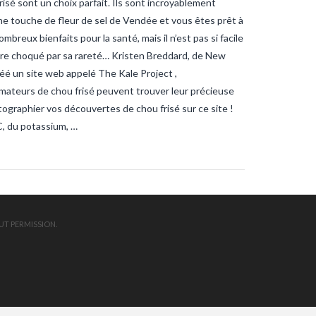
risé sont un choix parfait. Ils sont incroyablement
ndee
sardines
sardines-
nche
tanche-vendee
une touche de fleur de sel de Vendée et vous êtes prêt à
ite-vendee
vendee-pêche
mbreux bienfaits pour la santé, mais il n’est pas si facile
être choqué par sa rareté… Kristen Breddard, de New
créé un site web appelé The Kale Project ,
amateurs de chou frisé peuvent trouver leur précieuse
ographier vos découvertes de chou frisé sur ce site !
C, du potassium, …
UT PERMISSION.