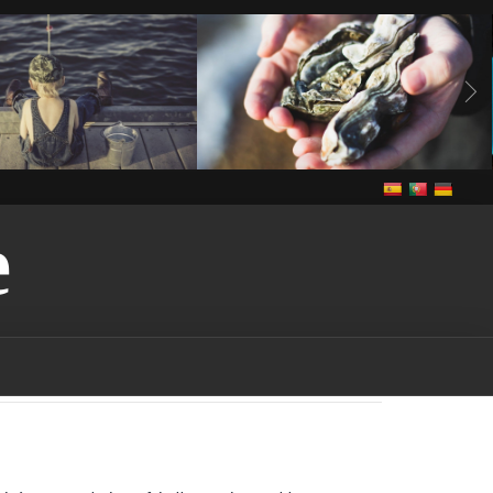
E
Vivre
anguilles
Notre cuisine
Vivre
de grande congère
de grande congère-
guilles-vendee
bass
ee
brème
brème-
rochet
brochet-vendee
endee
In The Vendee
pe-vendee
écrevisses
Louisiane
gardon
endee
Louisiana-red-
endee
marais
marais-
tention-licence-pêche-
puis-je obtenir une licence
n france
où puis-je
s la vendee
Pêche
pêche
endee
pêche dans les
ndee
pêche dans les lacs-
che dans les rivières-
êche-vendee
permis de
rance
permis de pêche-
ut-on pêcher dans le
ut-on pêcher sans permis
quels sont les poissons
à être pêchés dans la
udd
rudd-vendee
sandre