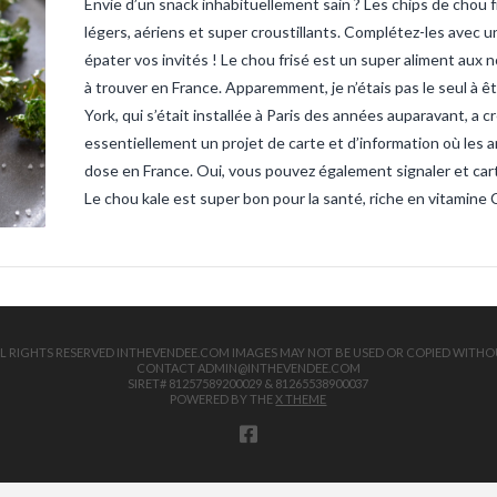
Envie d’un snack inhabituellement sain ? Les chips de chou f
sandre-ve
vendee
ta
légers, aériens et super croustillants. Complétez-les avec 
truite
tru
épater vos invités ! Le chou frisé est un super aliment aux no
à trouver en France. Apparemment, je n’étais pas le seul à 
York, qui s’était installée à Paris des années auparavant, a 
essentiellement un projet de carte et d’information où les 
dose en France. Oui, vous pouvez également signaler et cart
Le chou kale est super bon pour la santé, riche en vitamine 
 ALL RIGHTS RESERVED INTHEVENDEE.COM IMAGES MAY NOT BE USED OR COPIED WITHO
CONTACT ADMIN@INTHEVENDEE.COM
SIRET# 81257589200029 & 81265538900037
POWERED BY THE
X THEME