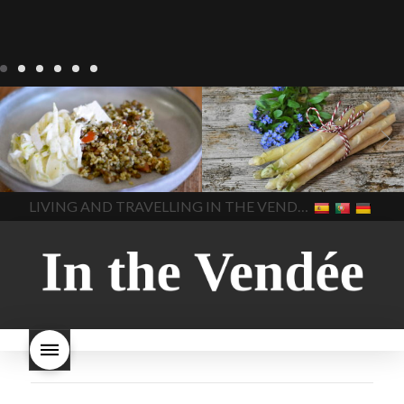
Notre cuisine
agriculture-
Notre cuisine
asperges
vendee
comment cuisiner
asperges-a-la-flamande
les lentilles vertes
cuisine-
asperges-blanches
vendue
cuisiner en France
asperges-pour-le-petit-
cuisiner-avec-des-
déjeuner
asperges-
In The Vendee
In The Vendee
ingrédients-vendus
saisonnières
asperges-
cultures-vendues-lentilles
la
sauce-crème
asperges-
LIVING AND TRAVELLING IN THE VENDÉE
cuisine au printemps
la
soup
carbonara-
cuisine avec les lentilles
la
végétarienne
cuisine
cuisine en France
la cuisine
régionale
cuisine
en vacances
lentilles vertes
saisonnière
cuisine-locale
lentilles vertes et boulgour
cuisine-maison européenne
lentilles vertes-vendues
les
cuisine-maison-france
endives de cuisine
les
european-cuisine
recettes
lentilles vertes font-elles
spaghetti-carbonara-
grossir
les lentilles vertes
végétarien
Vendee
witte-
sont-elles bonnes pour la
asperges
santé
les lentilles vertes
sont-elles bonnes pour vous
les lentilles vertes-vendee