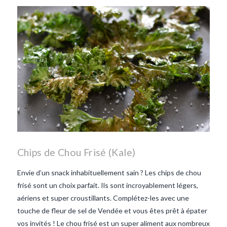
repas d'été
repas de
printemps
salade d'endives
salade de lentilles vertes
taboulé
taboulé et lentilles
vertes
Chips de Chou Frisé (Kale)
Envie d’un snack inhabituellement sain ? Les chips de chou
frisé sont un choix parfait. Ils sont incroyablement légers,
aériens et super croustillants. Complétez-les avec une
touche de fleur de sel de Vendée et vous êtes prêt à épater
vos invités ! Le chou frisé est un super aliment aux nombreux