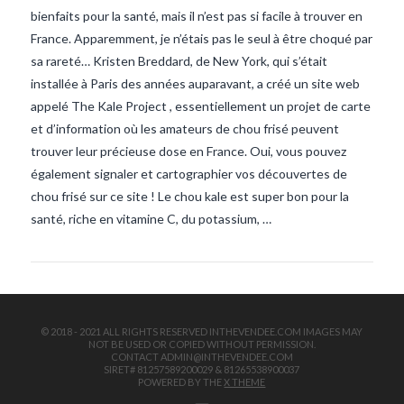
bienfaits pour la santé, mais il n’est pas si facile à trouver en
France. Apparemment, je n’étais pas le seul à être choqué par
sa rareté… Kristen Breddard, de New York, qui s’était
installée à Paris des années auparavant, a créé un site web
appelé The Kale Project , essentiellement un projet de carte
et d’information où les amateurs de chou frisé peuvent
trouver leur précieuse dose en France. Oui, vous pouvez
VIEW POST
également signaler et cartographier vos découvertes de
chou frisé sur ce site ! Le chou kale est super bon pour la
santé, riche en vitamine C, du potassium, …
© 2018 - 2021 ALL RIGHTS RESERVED INTHEVENDEE.COM IMAGES MAY
NOT BE USED OR COPIED WITHOUT PERMISSION.
CONTACT ADMIN@INTHEVENDEE.COM
SIRET# 81257589200029 & 81265538900037
POWERED BY THE
X THEME