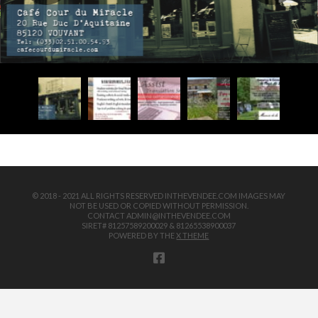
© 2018 - 2021 ALL RIGHTS RESERVED INTHEVENDEE.COM IMAGES MAY
NOT BE USED OR COPIED WITHOUT PERMISSION.
CONTACT ADMIN@INTHEVENDEE.COM
SIRET# 81257589200029 & 81265538900037
POWERED BY THE
X THEME