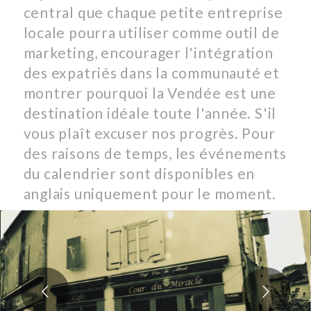
central que chaque petite entreprise
locale pourra utiliser comme outil de
marketing, encourager l'intégration
des expatriés dans la communauté et
montrer pourquoi la Vendée est une
destination idéale toute l'année. S'il
vous plaît excuser nos progrès. Pour
des raisons de temps, les événements
du calendrier sont disponibles en
anglais uniquement pour le moment.